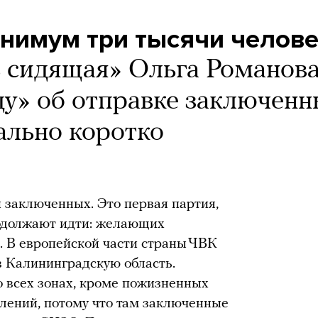
нимум три тысячи челов
ь сидящая» Ольга Романов
ду» об отправке заключенн
ально коротко
 заключенных. Это первая партия,
родолжают идти: желающих
. В европейской части страны ЧВК
в Калининградскую область.
о всех зонах, кроме пожизненных
елений, потому что там заключенные