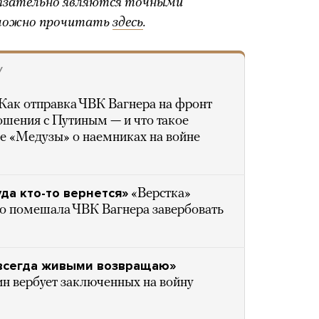
бязательно являются точными
можно прочитать
здесь
.
У
Как отправка ЧВК Вагнера на фронт
шения с Путиным — и что такое
ие «Медузы» о наемниках на войне
да кто-то вернется»
«Верстка»
го помешала ЧВК Вагнера завербовать
 всегда живыми возвращаю»
н вербует заключенных на войну