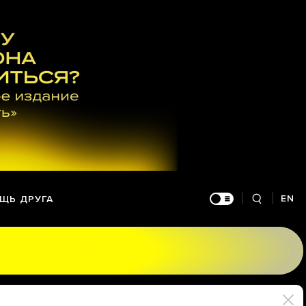
EN
ЩЬ ДРУГА