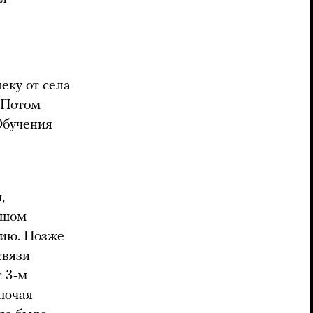
еку от села
. Потом
 Обучения
,
ьшом
цию. Позже
связи
с 3-м
лючая