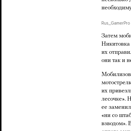
необходиму
Rus_GamerPro
Затем моби
Никитовка 
их отправи
они так и 
Мобилизова
мотострелк
их привезл
лесочке».
ее заменил
«ни со шта
взводом». 