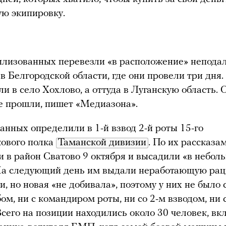
ю экипировку.
лизованных перевезли «в расположение» неподал
в Белгородской области, где они провели три дня
ли в село Хохлово, а оттуда в Луганскую область.
не прошли, пишет «Медиазона».
нных определили в 1-й взвод 2-й роты 15-го
ового полка
Таманской дивизии
. По их рассказам
и в район Сватово 9 октября и высадили «в небол
 На следующий день им выдали неработающую ра
и, но новая «не добивала», поэтому у них не было 
бом, ни с командиром роты, ни со 2-м взводом, ни 
Всего на позиции находились около 30 человек, вк