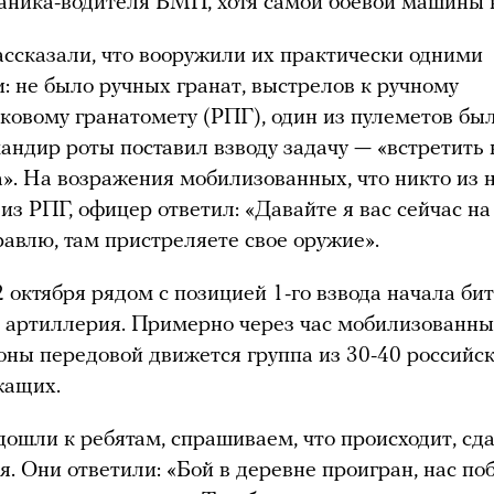
аника-водителя БМП, хотя самой боевой машины 
ссказали, что вооружили их практически одними
: не было ручных гранат, выстрелов к ручному
ковому гранатомету (РПГ), один из пулеметов был
андир роты поставил взводу задачу — «встретить 
». На возражения мобилизованных, что никто из н
 из РПГ, офицер ответил: «Давайте я вас сейчас н
авлю, там пристреляете свое оружие».
 октября рядом с позицией 1-го взвода начала би
 артиллерия. Примерно через час мобилизованны
роны передовой движется группа из 30-40 российс
жащих.
ошли к ребятам, спрашиваем, что происходит, сд
я. Они ответили: «Бой в деревне проигран, нас по