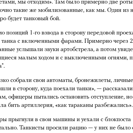
тами, мы отходим». Там было примерно две роты, 
точно такие же мобилизованные, как мы. Один из н
оро будет танковый бой.
о позиций 1-го взвода в сторону передовой прое
 танка с включенными фарами. Примерно через 
нные услышали звуки артобстрела, а потом увиде
щиеся малым ходом и с выключенными огнями, 
".
зко собрали свои автоматы, бронежилеты, личны
ошли в сторону, куда поехали танки», — рассказал
ам, офицеры пытались остановить отступление, но
ла бить артиллерия, «как тараканы разбежались».
ы прыгнули в свои машины и уехали с блокпоста
ально. Танкисты просили рацию — у них не было 