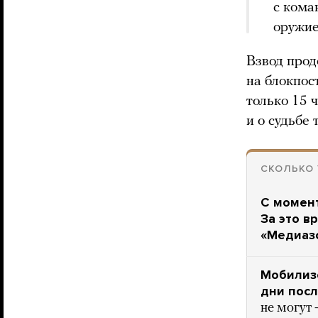
с кома
оружие
Взвод прод
на блокпос
только 15 
и о судьбе 
СКОЛЬКО
С момент
За это в
«Медиазо
Мобилизо
дни посл
не могут 