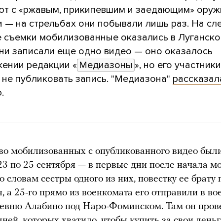
ют с «ржавым, прикипевшим и заедающим» оруж
и — на стрельбах они побывали лишь раз. На с
е съемки мобилизованные оказались в Луганско
ни записали еще одно видео — оно оказалось
жении редакции «
Медиазоны
», но его участники
 не публиковать запись. "Медиазона"
рассказал
.
о мобилизованных с опубликованного видео был
23 по 25 сентября — в первые дни после начала 
По словам сестры одного из них, повестку ее брату
я, а 25-го прямо из военкомата его отправили в в
ревню Алабино под Наро-Фоминском. Там он пров
дней, которых хватило, чтобы купить за свои день