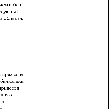
ием и без
ледующий
й области.
а
и призваны
мобилизации
 принесли
оенную
ел
ги