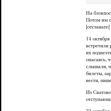
На блокпос
Потом им ск
[отстаньте] 
14 октября
встретили 
их подвезт
опасаясь, 
слышали, ч
билеты, за
вести, пиш
Из Сватово
отступающи