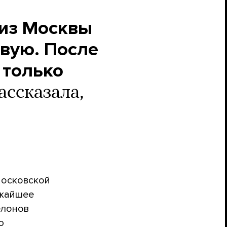
 из Москвы
вую. После
 только
ссказала,
Московской
ижайшее
елонов
ю