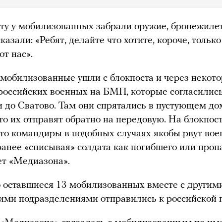
ту у мобилизованных забрали оружие, бронежилет
азали: «Ребят, делайте что хотите, короче, только 
от нас».
 мобилизованные ушли с блокпоста и через некот
российских военных на БМП, которые согласилис
и до Сватово. Там они спрятались в пустующем до
что их отправят обратно на передовую. На блокпос
то командиры в подобных случаях якобы рвут во
ранее «списывая» солдата как погибшего или проп
ет «Медиазона».
 оставшиеся 13 мобилизованных вместе с другим
ми подразделениями отправились к российской 