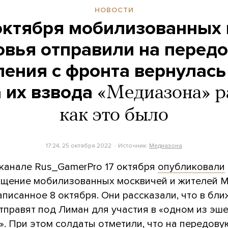
НОВОСТИ
октября мобилизованных
овья отправили на передо
ления с фронта вернулась
 их взвода
«Медиазона» ра
как это было
17:24, 25 октября 2022
Источник:
Медиазона
канале Rus_GamerPro 17 октября
опубликовали
щение мобилизованных москвичей и жителей 
аписанное 8 октября. Они рассказали, что в бл
тправят под Лиман для участия в «одном из эш
». При этом солдаты отметили, что на передову