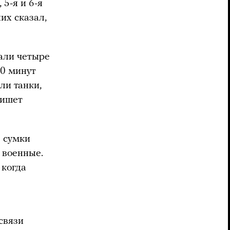
5-я и 6-я
их сказал,
хали четыре
20 минут
ли танки,
пишет
е сумки
и военные.
 когда
связи