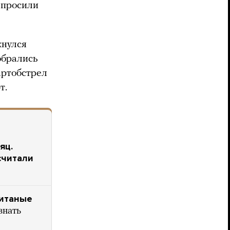
 просили
кнулся
обрались
артобстрел
т.
яц.
считали
читаные
знать