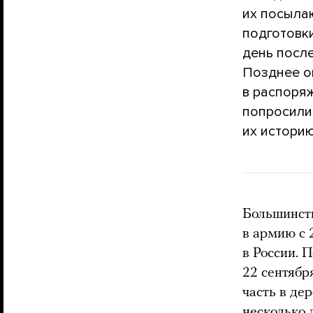
их посыла
подготовк
день посл
Позднее о
в распоря
попросили
их историю
Большинств
в армию с 
в России. 
22 сентябр
часть в де
несколько 