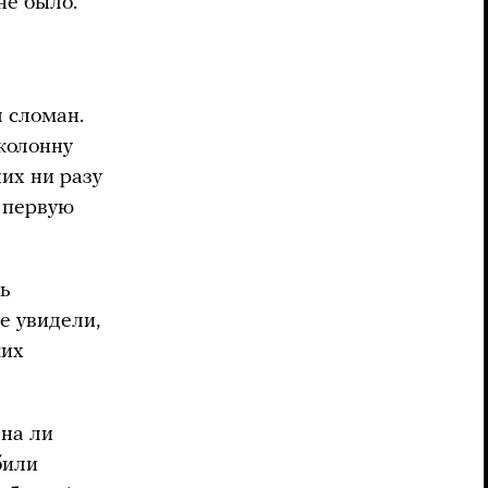
не было.
 сломан.
колонну
их ни разу
а первую
ть
е увидели,
ких
ана ли
били