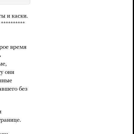
ы и каски.
**********
орое время
ь
ме,
ту они
енные
авшего без
и
границе.