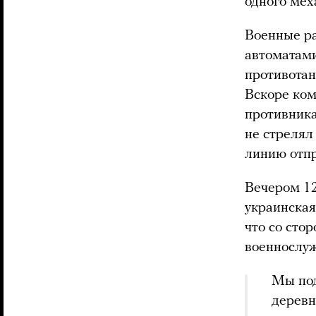
одного мех
Военные ра
автоматами
противотан
Вскоре ком
противника
не стрелял
линию отпр
Вечером 12
украинская
что со сто
военнослу
Мы под
деревн