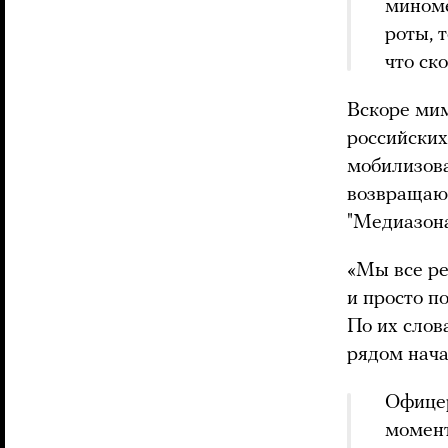
миноме
роты, 
что ск
Вскоре мим
российских
мобилизова
возвращаю
"Медиазона
«Мы все ре
и просто п
По их слов
рядом нача
Офицер
момент