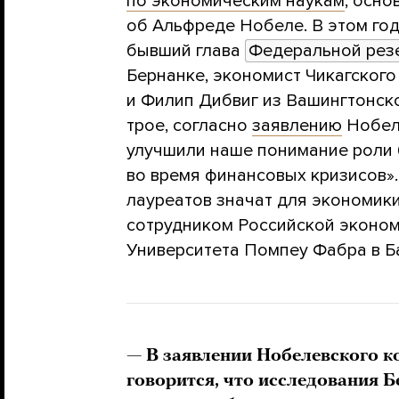
по экономическим наукам
, осн
об Альфреде Нобеле. В этом год
бывший глава
Федеральной рез
Бернанке, экономист Чикагског
и Филип Дибвиг из Вашингтонско
трое, согласно
заявлению
Нобеле
улучшили наше понимание роли 
во время финансовых кризисов»
лауреатов значат для экономики
сотрудником Российской эконо
Университета Помпеу Фабра в 
— В заявлении Нобелевского к
говорится, что исследования 