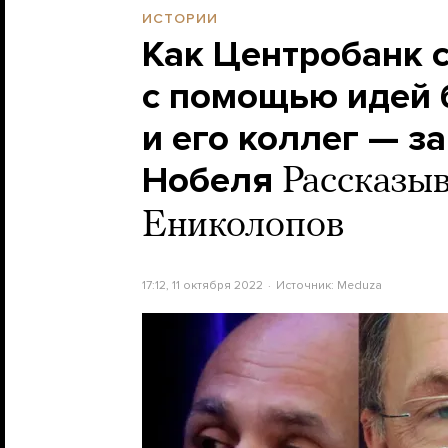
ИСТОРИИ
Как Центробанк 
с помощью идей
и его коллег — з
Нобеля
Рассказыв
Ениколопов
17:12, 11 октября 2022
Источник:
Meduza