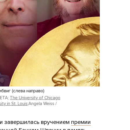
бвиг (слева направо)
 LETA;
The University of Chicago
ty in St. Louis
;Angela Weiss /
ии завершилась вручением
премии