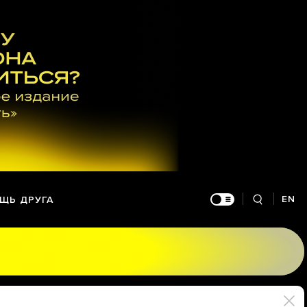
EN
ЩЬ ДРУГА