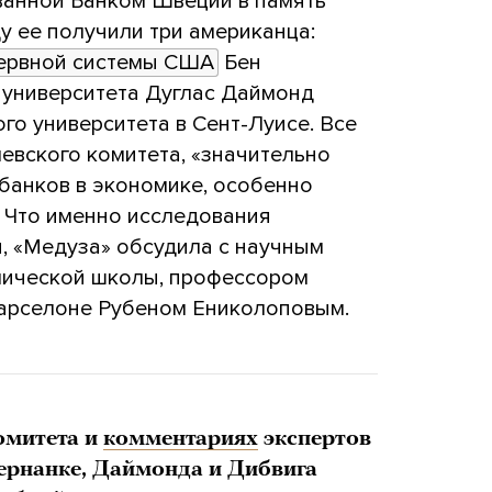
ованной Банком Швеции в память
у ее получили три американца:
ервной системы США
Бен
о университета Дуглас Даймонд
го университета в Сент-Луисе. Все
вского комитета, «значительно
банков в экономике, особенно
. Что именно исследования
, «Медуза» обсудила с научным
мической школы, профессором
Барселоне Рубеном Ениколоповым.
омитета и
комментариях
экспертов
Бернанке, Даймонда и Дибвига