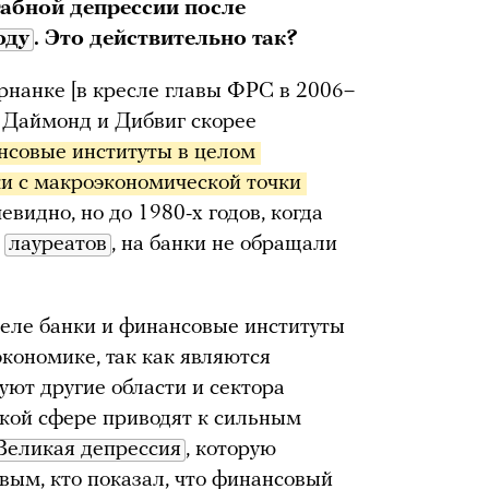
абной депрессии после
оду
. Это действительно так?
нанке [в кресле главы ФРС в 2006–
а Даймонд и Дибвиг скорее
нсовые институты в целом 
 с макроэкономической точки 
чевидно, но до 1980-х годов, когда
лауреатов
, на банки не обращали
 деле банки и финансовые институты
кономике, так как являются
ют другие области и сектора
кой сфере приводят к сильным
Великая депрессия
, которую
вым, кто показал, что финансовый