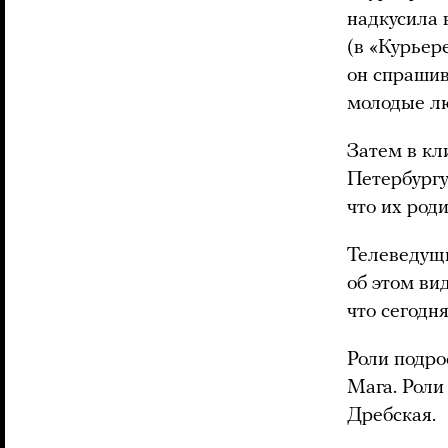
надкусила 
(в «Курьер
он спрашив
молодые лю
Затем в кл
Петербургу
что их род
Телеведущ
об этом ви
что сегодня
Роли подро
Мага. Роли
Дребская.