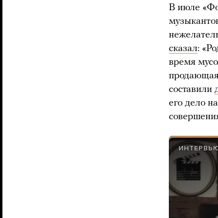
В июле «Ф
музыкантов
нежелатель
сказал
: «Р
время мусо
продающая 
составили
его дело н
совершени
ИНТЕРВЬ