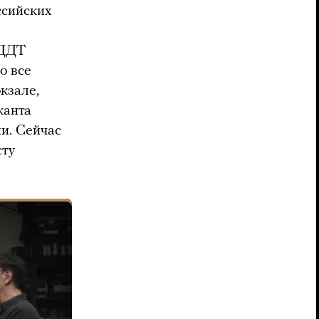
ссийских
 ДДТ
о все
кзале,
канта
и. Сейчас
сту