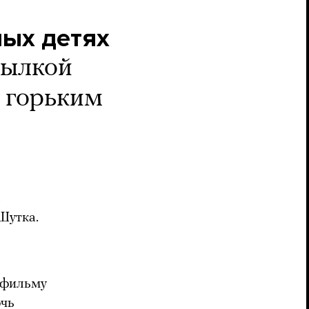
ных детях
сылкой
 горьким
а
Шутка.
 фильму
очь