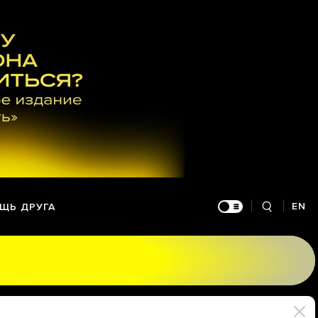
EN
ЩЬ ДРУГА