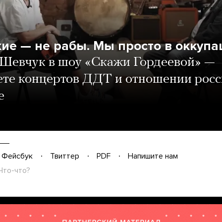
кие — не рабы. Мы просто в оккупа
Шевчук в шоу «Скажи Гордеевой» —
ете концертов ДДТ и отношении рос
е
Фейсбук
Твиттер
PDF
Напишите нам
Что-что?