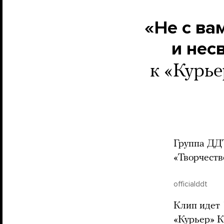
«Не с ва
и нес
к «Курь
Группа ДДТ
«Творчеств
officialddt
Клип идет 
«Курьер» К