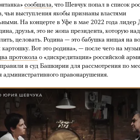
онтанка»
сообщила
, что Шевчук попал в список ро
, чьи выступления якобы признаны властями
ными. На концерте в Уфе в мае 2022 года лидер
одина, друзья, это не жопа президента, которую над
лить, целовать. Родина — это бабушка нищая на во
картошку. Вот это родина», — после чего на музы
два протокола
о «дискредитации» российской арми
аправили в суд Башкирии для рассмотрения по ме
я административного правонарушения.
Ю ЮРИЯ ШЕВЧУКА