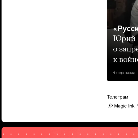
«Русс
Юрий 
о запр
к войн
4 года назад
Телеграм
Magic link