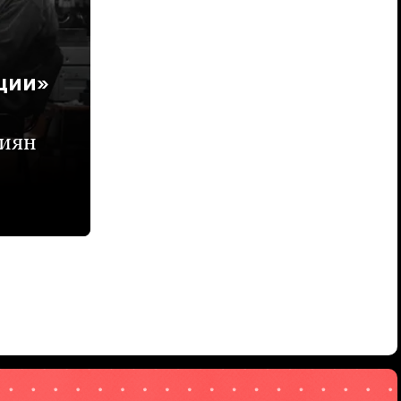
ции»
сиян