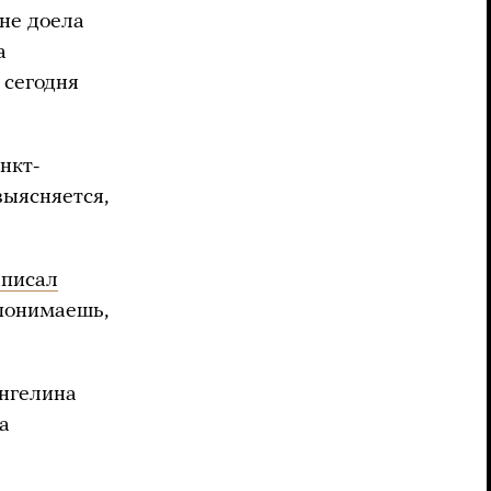
 не доела
а
 сегодня
нкт-
выясняется,
аписал
 понимаешь,
Ангелина
а