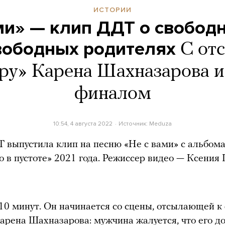
ИСТОРИИ
ми» — клип ДДТ о свобод
вободных родителях
С от
еру» Карена Шахназарова и
финалом
10:54, 4 августа 2022
Источник:
Meduza
 выпустила клип на песню «Не с вами» с альбом
о в пустоте» 2021 года. Режиссер видео — Ксения 
10 минут. Он начинается со сцены, отсылающей к
арена Шахназарова: мужчина жалуется, что его д