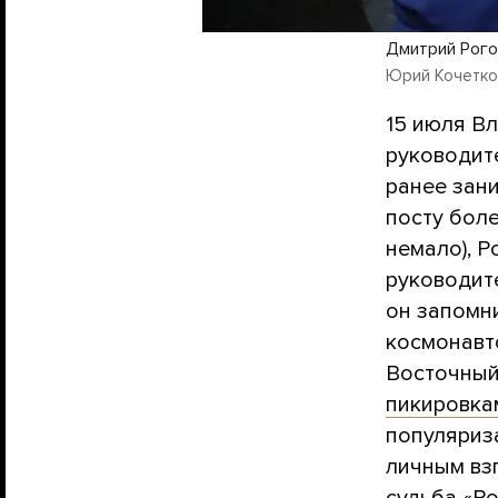
Дмитрий Рогоз
Юрий Кочетков 
15 июля В
руководит
ранее зан
посту боле
немало), Р
руководит
он запомн
космонавт
Восточный,
пикировкам
популяриз
личным вз
судьба «Ро