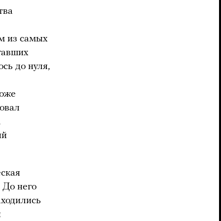
тва
им из самых
ставших
сь до нуля,
тоже
ровал
,
ий
еская
 До него
аходились
и