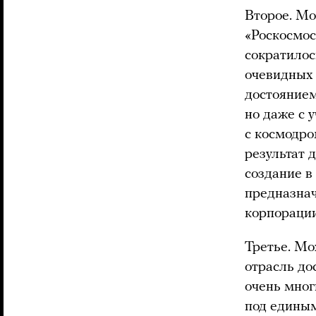
Второе. Мо
«Роскосмос
сократилос
очевидных 
достоянием
но даже с 
с космодро
результат 
создание в
предназнач
корпорации
Третье. Мо
отрасль до
очень мног
под единым