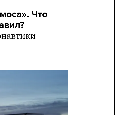
моса». Что
тавил?
онавтики