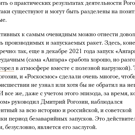
ить о практических результатах деятельности Рого
-таки существуют и могут быть разделены на пози
ые.
итивных к самым очевидным можно отнести довол
ь производимых и запускаемых ракет. Здесь, коне
речно: так, еще в декабре 2021 года запуск «Анга
еудачным (сама «Ангара» сработа хорошо, но разг
горел
в атмосфере вместе с полезной нагрузкой). 
гозин, и «Роскосмос» сделали очень многое, чтоб
оисшествии не узнал или хотя бы не обратил на не
 все же, даже с учетом этого эпизода, за время, к
ом» руководил Дмитрий Рогозин, наблюдался
нтный за всю историю и российской, и советской
ки период безаварийных запусков. Это действите
, безусловно, является его заслугой.