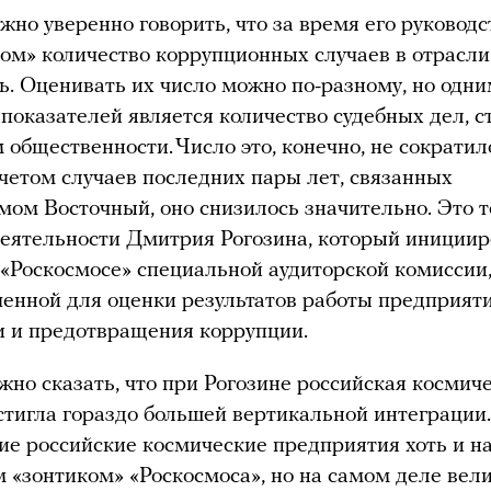
жно уверенно говорить, что за время его руководс
ом» количество коррупционных случаев в отрасли
ь. Оценивать их число можно по-разному, но одн
показателей является количество судебных дел, 
 общественности. Число это, конечно, не сократило
учетом случаев последних пары лет, связанных
мом Восточный, оно снизилось значительно. Это 
деятельности Дмитрия Рогозина, который иниции
 «Роскосмосе» специальной аудиторской комиссии
енной для оценки результатов работы предприят
 и предотвращения коррупции.
жно сказать, что при Рогозине российская космич
стигла гораздо большей вертикальной интеграции.
ие российские космические предприятия хоть и н
 «зонтиком» «Роскосмоса», но на самом деле вел