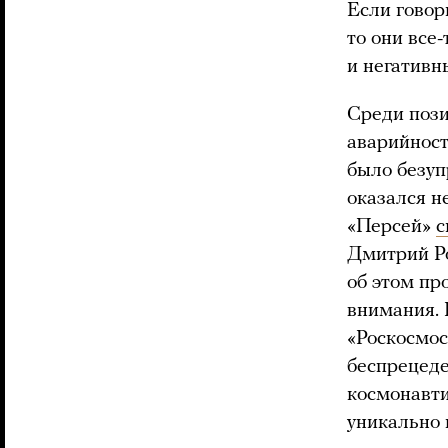
Если говор
то они все
и негативн
Среди поз
аварийност
было безуп
оказался н
«Персей»
с
Дмитрий Ро
об этом пр
внимания. И
«Роскосмос
беспрецеде
космонавти
уникально и