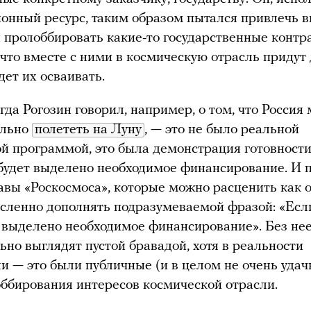
нный ресурс, таким образом пытался привлечь 
и пролоббировать какие-то государственные контр
 что вместе с ними в космическую отрасль придут
дет их осваивать.
гда Рогозин говорил, например, о том, что Россия
ельно
полететь на Луну
, — это не было реальной
й программой, это была демонстрация готовности
 будет выделено необходимое финансирование. И 
лавы «Роскосмоса», которые можно расценить как 
сленно дополнять подразумеваемой фразой: «Есл
т выделено необходимое финансирование». Без не
ьно выглядят пустой бравадой, хотя в реальности
ли — это были публичные (и в целом не очень уда
ббирования интересов космической отрасли.