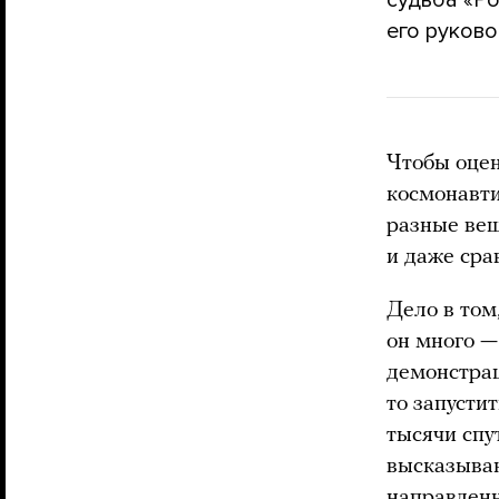
его руково
Чтобы оцен
космонавти
разные вещи
и даже сра
Дело в том
он много —
демонстрац
то запусти
тысячи спу
высказыван
направленн