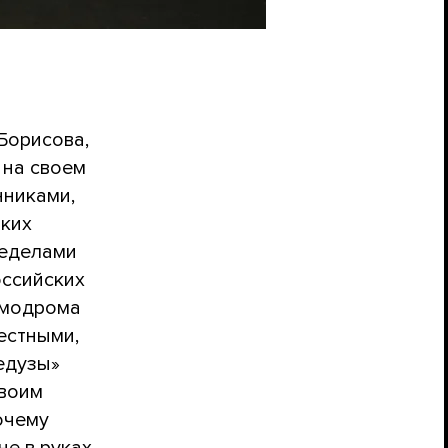
а
Борисова,
 на своем
нниками,
рких
ределами
оссийских
смодрома
местными,
едузы»
своим
очему
не в руках