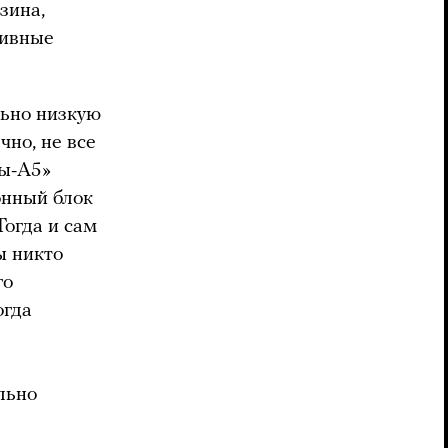
зина,
тивные
ьно низкую
чно, не все
ры-А5»
онный блок
Тогда и сам
ы никто
го
огда
льно