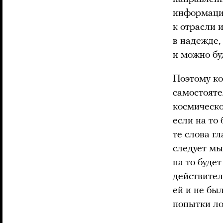
информацио
к отрасли 
в надежде,
и можно бу
Поэтому ко
самостоят
космическо
если на то
те слова г
следует мы
на то буде
действител
ей и не бы
попытки ло