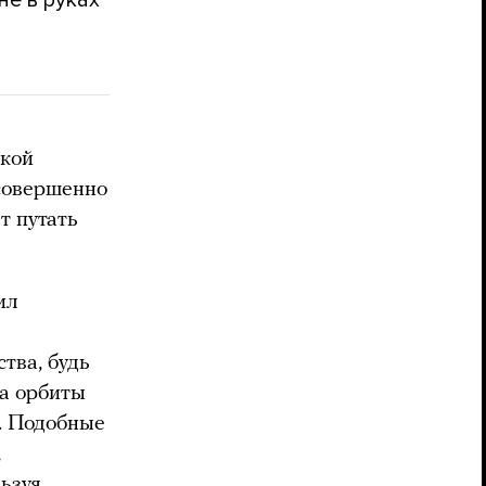
ской
 совершенно
ет путать
ил
тва, будь
на орбиты
. Подобные
,
льзуя