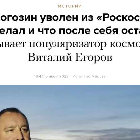
ИСТОРИИ
огозин уволен из «Роскос
елал и что после себя ос
ывает популяризатор косм
Виталий Егоров
19:47, 15 июля 2022
Источник:
Meduza