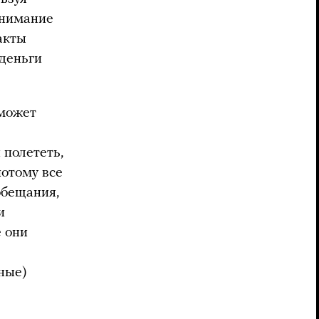
внимание
акты
 деньги
 может
 полететь,
потому все
обещания,
и
е они
чные)