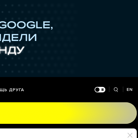
EN
ЩЬ ДРУГА