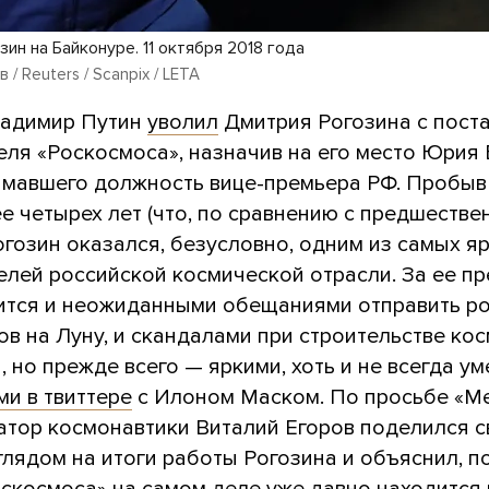
ин на Байконуре. 11 октября 2018 года
/ Reuters / Scanpix / LETA
ладимир Путин
уволил
Дмитрия Рогозина с пост
еля «Роскосмоса», назначив на его место Юрия 
имавшего должность вице-премьера РФ. Пробыв
е четырех лет (что, по сравнению с предшестве
огозин оказался, безусловно, одним из самых я
елей российской космической отрасли. За ее п
ится и неожиданными обещаниями отправить р
ов на Луну, и скандалами при строительстве ко
 но прежде всего — яркими, хоть и не всегда у
и в твиттере
с Илоном Маском. По просьбе «М
атор космонавтики Виталий Егоров поделился 
глядом на итоги работы Рогозина и объяснил, п
скосмоса» на самом деле уже давно находится 