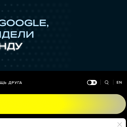
EN
ЩЬ ДРУГА