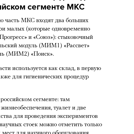
ийском сегменте МКС
ю часть МКС входят два больших
три малых (которые одновременно
Прогресс» и «Союз»): стыковочный
ельский модуль (МИМ1) «Рассвет»
ль (МИМ2) «Поиск».
сти используется как склад, в первую
также для гигиенических процедур
 российском сегменте: там
 жизнеобеспечения, туалет и две
нства для проведения экспериментов
 научных стоек можно отметить только
 мест для научного оборудования