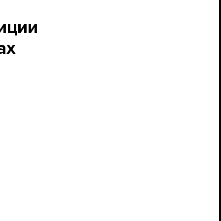
иции
ах