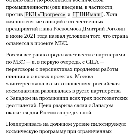
больно бьют по российской космической
промышленности (они
введены
, в частности,
против
РКЦ «Прогресс»
и
ЦНИИмаш
). Хотя
именно снятие санкций с отечественных
предприятий глава Роскосмоса Дмитрий Рогозин
в июне 2021 года
назвал
условием того, что страна
останется в проекте МКС.
Россия все равно продолжает вести с партнерами
по МКС — и, в первую очередь, с США —
переговоры о перспективах продления работы
станции и о новых проектах. Москва
заинтересована в этих отношениях: российская
космонавтика развивалась в русле партнерства
с Западом на протяжении всех трех постсоветских
десятилетий. Цена разрыва связи с Западом
окажется для России запредельной.
Поддерживать на должном уровне пилотируемую
космическую программу при ограниченных