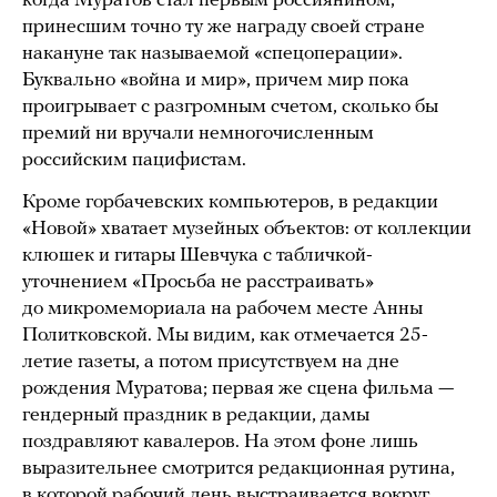
когда Муратов стал первым россиянином,
принесшим точно ту же награду своей стране
накануне так называемой «спецоперации».
Буквально «война и мир», причем мир пока
проигрывает с разгромным счетом, сколько бы
премий ни вручали немногочисленным
российским пацифистам.
Кроме горбачевских компьютеров, в редакции
«Новой» хватает музейных объектов: от коллекции
клюшек и гитары Шевчука с табличкой-
уточнением «Просьба не расстраивать»
до микромемориала на рабочем месте Анны
Политковской. Мы видим, как отмечается 25-
летие газеты, а потом присутствуем на дне
рождения Муратова; первая же сцена фильма —
гендерный праздник в редакции, дамы
поздравляют кавалеров. На этом фоне лишь
выразительнее смотрится редакционная рутина,
в которой рабочий день выстраивается вокруг