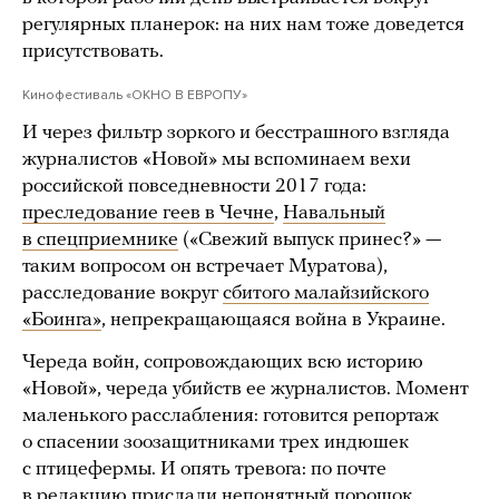
регулярных планерок: на них нам тоже доведется
присутствовать.
Кинофестиваль «ОКНО В ЕВРОПУ»
И через фильтр зоркого и бесстрашного взгляда
журналистов «Новой» мы вспоминаем вехи
российской повседневности 2017 года:
преследование геев в Чечне
,
Навальный
в спецприемнике
(«Свежий выпуск принес?» —
таким вопросом он встречает Муратова),
расследование вокруг
сбитого малайзийского
«Боинга»
, непрекращающаяся война в Украине.
Череда войн, сопровождающих всю историю
«Новой», череда убийств ее журналистов. Момент
маленького расслабления: готовится репортаж
о спасении зоозащитниками трех индюшек
с птицефермы. И опять тревога: по почте
в редакцию
прислали непонятный порошок
.