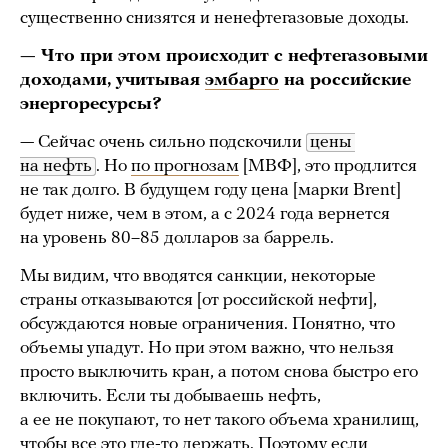
существенно снизятся и ненефтегазовые доходы.
— Что при этом происходит с нефтегазовыми
доходами, учитывая
эмбарго
на российские
энергоресурсы?
— Сейчас очень сильно подскочили
цены 
на нефть
. Но
по прогнозам
[МВФ], это продлится
не так долго. В будущем году цена [марки Brent]
будет ниже, чем в этом, а с 2024 года вернется
на уровень 80–85 долларов за баррель.
Мы видим, что вводятся санкции, некоторые
страны отказываются [от российской нефти],
обсуждаются новые ограничения. Понятно, что
объемы упадут. Но при этом важно, что нельзя
просто выключить кран, а потом снова быстро его
включить. Если ты добываешь нефть,
а ее не покупают, то нет такого объема хранилищ,
чтобы все это где-то держать. Поэтому если