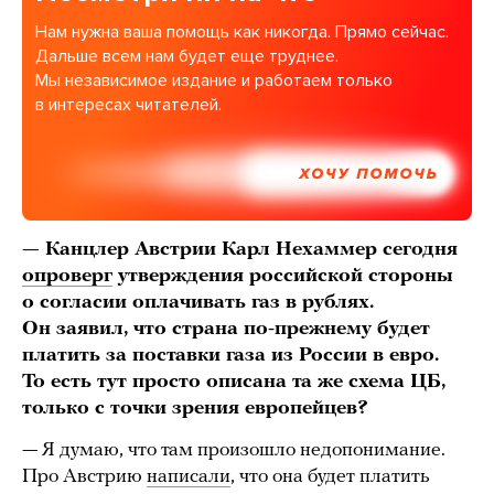
Нам нужна ваша помощь как никогда. Прямо сейчас.
Дальше всем нам будет еще труднее.
Мы независимое издание и работаем только
в интересах читателей.
ХОЧУ ПОМОЧЬ
— Канцлер Австрии Карл Нехаммер сегодня
опроверг
утверждения российской стороны
о согласии оплачивать газ в рублях.
Он заявил, что страна по-прежнему будет
платить за поставки газа из России в евро.
То есть тут просто описана та же схема ЦБ,
только с точки зрения европейцев?
— Я думаю, что там произошло недопонимание.
Про Австрию
написали
, что она будет платить