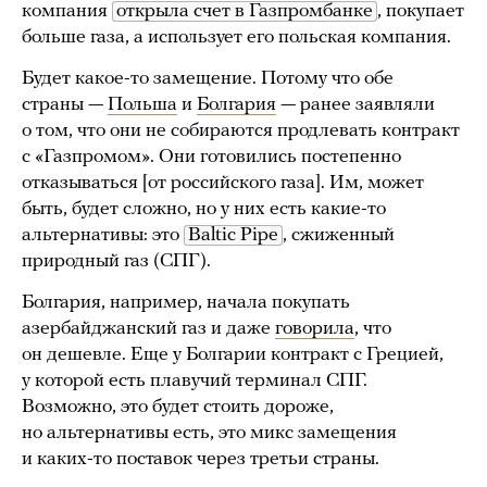
компания
открыла счет в Газпромбанке
, покупает
больше газа, а использует его польская компания.
Будет какое-то замещение. Потому что обе
страны —
Польша
и
Болгария
— ранее заявляли
о том, что они не собираются продлевать контракт
с «Газпромом». Они готовились постепенно
отказываться [от российского газа]. Им, может
быть, будет сложно, но у них есть какие-то
альтернативы: это
Baltic Pipe
, сжиженный
природный газ (СПГ).
Болгария, например, начала покупать
азербайджанский газ и даже
говорила
, что
он дешевле. Еще у Болгарии контракт с Грецией,
у которой есть плавучий терминал СПГ.
Возможно, это будет стоить дороже,
но альтернативы есть, это микс замещения
и каких-то поставок через третьи страны.