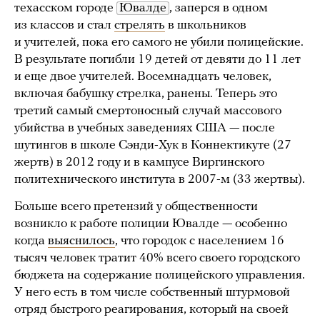
техасском городе
Ювалде
, заперся в одном
из классов и стал
стрелять
в школьников
и учителей, пока его самого не убили полицейские.
В результате погибли 19 детей от девяти до 11 лет
и еще двое учителей. Восемнадцать человек,
включая бабушку стрелка, ранены. Теперь это
третий самый смертоносный случай массового
убийства в учебных заведениях США — после
шутингов в школе Сэнди-Хук в Коннектикуте (27
жертв) в 2012 году и в кампусе Виргинского
политехнического института в 2007-м (33 жертвы).
Больше всего претензий у общественности
возникло к работе полиции Ювалде — особенно
когда
выяснилось
, что городок с населением 16
тысяч человек тратит 40% всего своего городского
бюджета на содержание полицейского управления.
У него есть в том числе собственный штурмовой
отряд быстрого реагирования, который на своей