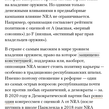
на владение оружием. Но одними только
денежными вливаниями в предвыборные
кампании влияние NRA не ограничивается.
Например, организация составляет рейтинги
политиков с оценкой от A (высшая, «верный
союзник») до F (низшая, «истинный враг прав
владельцев оружия»).
В стране с самым высоким в мире уровнем
владения оружием, право на которое
защищено 
конституцией
, поддержка или, наоборот,
оппозиция NRA может стоить политику карьеры —
особенно в традиционно республиканских штатах.
Именно поэтому отношение к реформе — один
из самых острых вопросов: республиканцы почти
все против любых ограничений, а демократы — за.
В 2020 году в Демократической партии был
ровно
один
конгрессмен с оценкой A от NRA (после
шутинга в школе Паркленда в 2018 году NRA