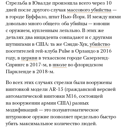
Стрельба в Ювалде произошла всего через 10
дней после другого случая
массового убийства
—
в городе Буффало, штат Нью-Йорк. И между ними
довольно много общего: оба убийцы — юноши
с оружием, купленным легально. В этих же
деталях два инцидента совпадают и с другими
шутингами в США: та же Сэнди-Хук,
убийство
посетителей гей-клуба Pulse в Орландо в 2016
году, в
церкви
в техасском городе Сазерленд-
Спрингс в 2017-м, в
школе
во флоридском
Паркленде в 2018-м.
Во всех этих случаях стрелки были вооружены
винтовкой модели AR-15 (гражданской версией
автоматической винтовки M16, состоящей
на вооружении армии США) разных
модификаций — это полуавтоматическое
штурмовое оружие позволяет предельно быстро
убить максимальное количество людей.