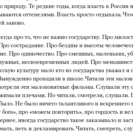
 природу. Те редкие годы, когда власть в России 
ываются оттепелями. Власть просто отдыхала. Что
й заново.
егда про то, что не важно государству. Про милос
Про сострадание. Про бездны и высоты человеческ
ие. Про одиночество. Про смешных, маленьких, уб
нужных, несвоевременных людей. Про меньшинст
сскую культуру мало кто из государства уважал и 
Вынужденно проходили в школе. Читали эти мало
мотрели эти малопонятные фильмы. Слушали эту 
жимали плечами. Но читали, смотрели, слушали. 
 было. Не было ничего талантливого и искреннего п
т бога», про «можем повторить», про гордость и ве
ернее, иногда государство такое заказывало и зас
мать, петь и декламировать. Читать, смотреть, сл