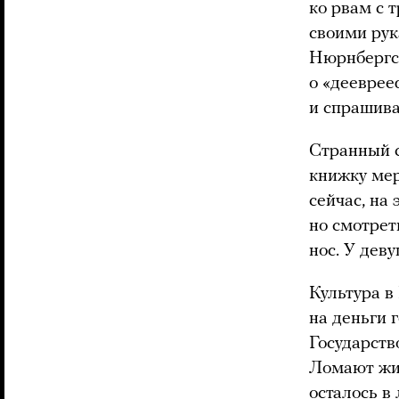
ко рвам с 
своими рук
Нюрнбергск
о «дееврееф
и спрашива
Странный с
книжку мер
сейчас, на 
но смотрет
нос. У дев
Культура в 
на деньги г
Государств
Ломают жиз
осталось в