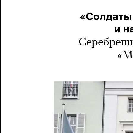
«Солдаты 
и н
Серебренни
«М