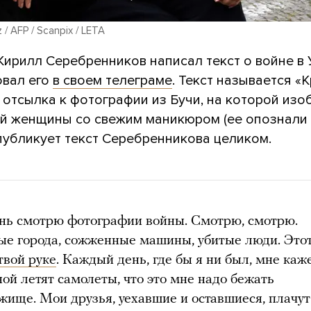
 / AFP / Scanpix / LETA
Кирилл Серебренников написал текст о войне в
овал его
в своем телеграме
. Текст называется «
 отсылка к фотографии из Бучи, на которой из
ой женщины со свежим маникюром (ее опознали п
публикует текст Серебренникова целиком.
нь смотрю фотографии войны. Смотрю, смотрю.
ые города, сожженные машины, убитые люди. Это
твой руке
. Каждый день, где бы я ни был, мне каже
ной летят самолеты, что это мне надо бежать
жище. Мои друзья, уехавшие и оставшиеся, плачут