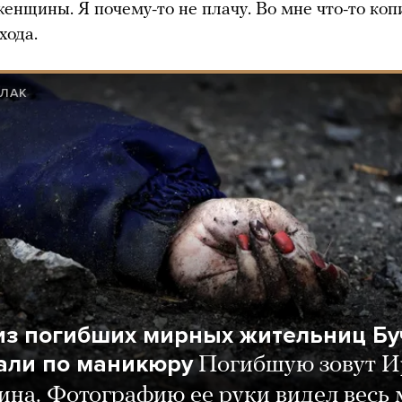
енщины. Я почему-то не плачу. Во мне что-то коп
хода.
 ЛАК
из погибших мирных жительниц Бу
али по маникюру
Погибшую зовут И
на. Фотографию ее руки видел весь