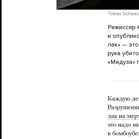
Tobias Schwarz
Режиссер 
и опублик
лак» — это
рука убит
«Медуза» 
Каждую де
Разрушенн
лак на мер
это надо м
в бомбоубе