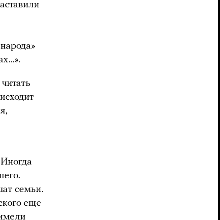
заставили
 народа»
ах…».
 читать
оисходит
я,
. Иногда
него.
шат семьи.
ского еще
 имели