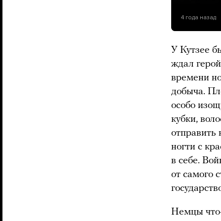
4 года назад
У Кутзее б
ждал герой
времени но
добыча. Пл
особо изощ
кубки, вол
отправить 
ногти с кр
в себе. Во
от самого 
государств
Немцы что-