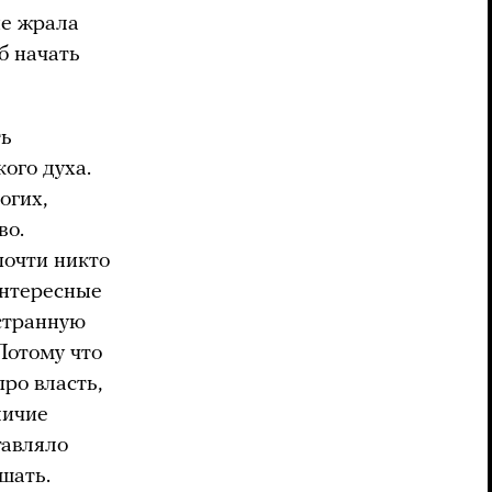
не жрала
б начать
ть
ого духа.
огих,
во.
почти никто
интересные
странную
Потому что
ро власть,
личие
тавляло
ушать.