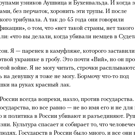
трупами узников Аушвица и Бухенвальда. И когда 
ами, без перчаток, хоронить эти трупы. И после
ого трибунала. А так до 45 года они говорили
икации», о том, что «нет такой страны, нет такого
ли: «что вы делали, когда убивали немцев в Судет
он. Я — паренек в камуфляже, которого заставили
твой украинке в гробу. Это почти «Вий», но он пр
этой войне. Я не могу читать, строчки расплываютс
ь на девушку я тоже не могу. Бормочу что-то под
ушки на руках красный лак.
России всегда вопреки, назло, против государства
осударства, но все равно — не во имя его и не для 
о и политика в России убивают и разъединяют. Ру
ни. Культура спасает и собирает то, что человече
 людях. Государств в России было много, и все они