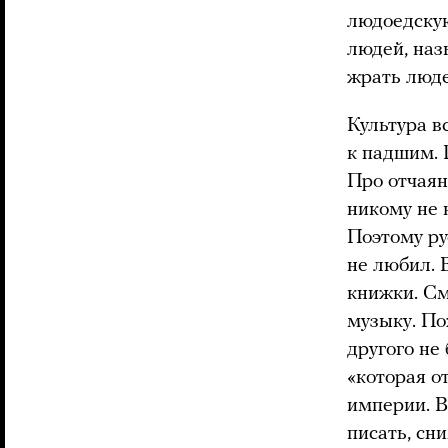
людоедскую
людей, наз
жрать люде
Культура вс
к падшим. 
Про отчаян
никому не 
Поэтому ру
не любил. 
книжки. С
музыку. По
другого не
«которая о
империи. В
писать, сни