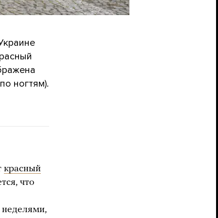
 Украине
Красный
ображена
о ногтям).
т
красный
тся, что
 неделями,