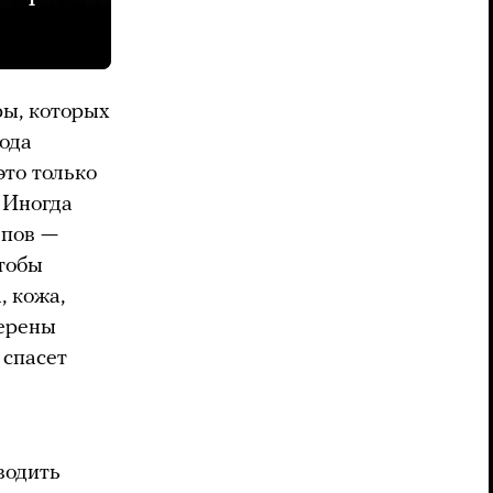
ры, которых
ода
это только
. Иногда
епов —
чтобы
, кожа,
верены
 спасет
водить