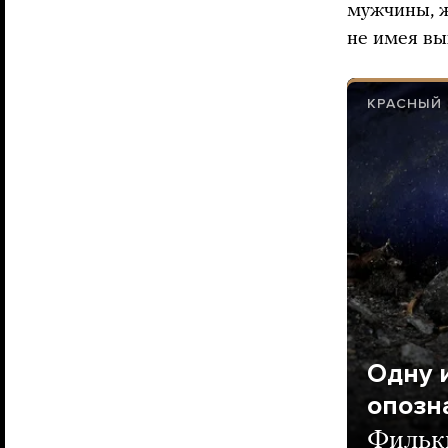
мужчины, ж
не имея вы
КРАСНЫЙ
Одну 
опозн
Фильки