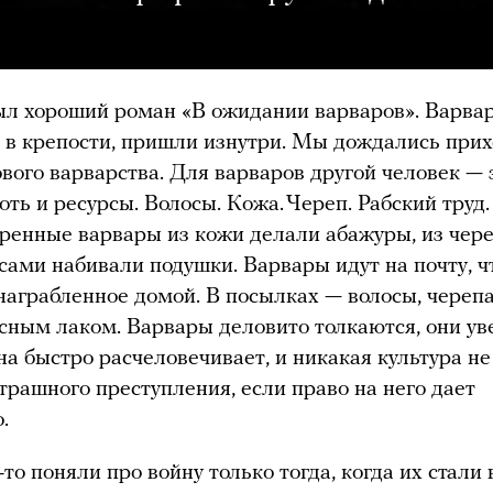
ыл хороший роман «В ожидании варваров». Варва
 в крепости, пришли изнутри. Мы дождались прих
вого варварства. Для варваров другой человек — 
оть и ресурсы. Волосы. Кожа. Череп. Рабский труд
ренные варвары из кожи делали абажуры, из чер
осами набивали подушки. Варвары идут на почту, 
награбленное домой. В посылках — волосы, черепа
асным лаком. Варвары деловито толкаются, они у
йна быстро расчеловечивает, и никакая культура не
страшного преступления, если право на него дает
о.
то поняли про войну только тогда, когда их стали 