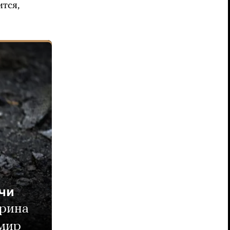
ится,
чи
рина
 мир