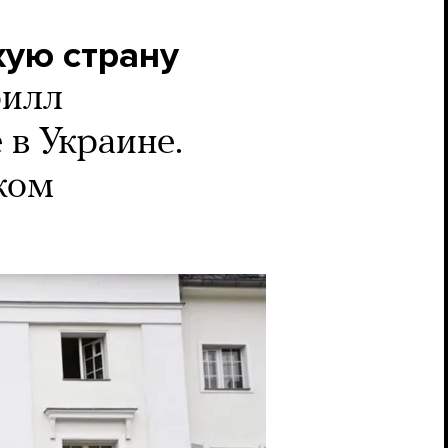
жую страну
илл
 в Украине.
ком