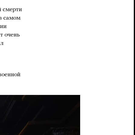
й смерти
 в самом
мии
т очень
ал
военной