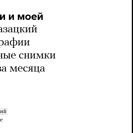
и и моей
азацкий
графии
вные снимки
ва месяца
ий 
е