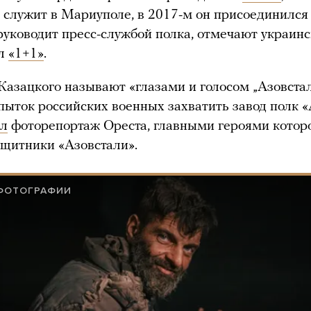
а служит в Мариуполе, в 2017-м он присоединился 
руководит пресс-службой полка, отмечают украин
ал
«1+1»
.
Казацкого называют «глазами и голосом „Азовстал
пыток российских военных захватить завод полк «
ал
фоторепортаж Ореста, главными героями которо
щитники «Азовстали».
 ФОТОГРАФИИ