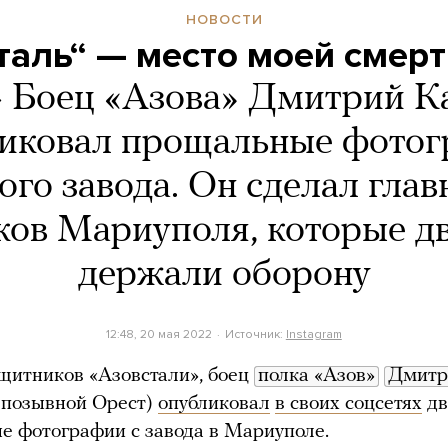
НОВОСТИ
таль“ — место моей смерт
»
Боец «Азова» Дмитрий К
иковал прощальные фото
ого завода. Он сделал гла
ов Мариуполя, которые д
держали оборону
12:48, 20 мая 2022
Источник:
Instagram
щитников «Азовстали», боец
полка «Азов»
Дмитр
позывной Орест)
опубликовал
в своих соцсетях
дв
 фотографии с завода в Мариуполе.