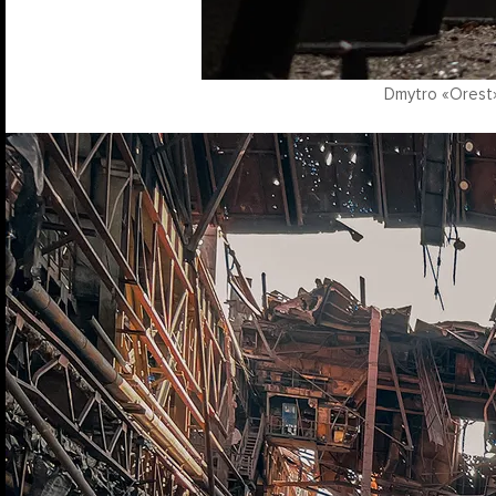
Dmytro «Orest»