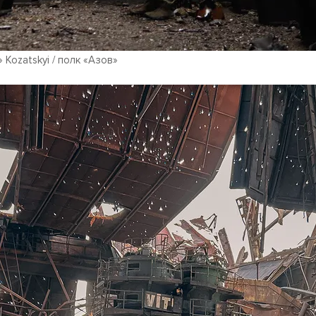
 Kozatskyi / полк «Азов»