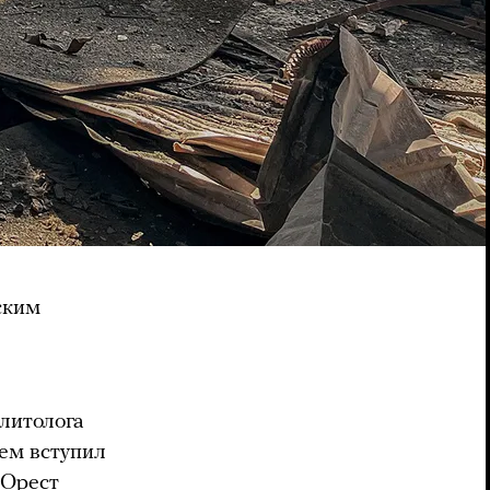
ским
литолога
тем вступил
о Орест