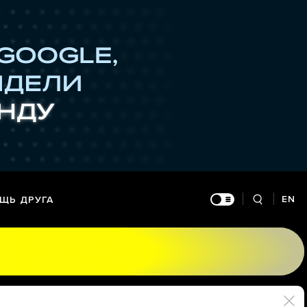
EN
ЩЬ ДРУГА