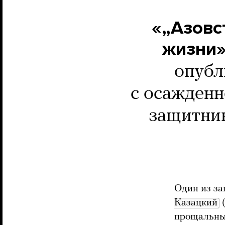
«„Азовс
жизни
опубл
с осажденн
защитник
Один из за
Казацкий
(
прощальные