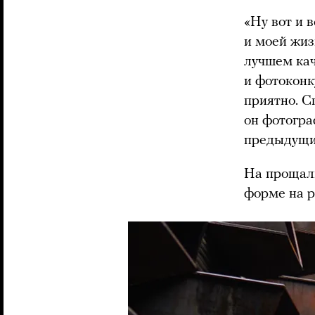
«Ну вот и 
и моей жиз
лучшем кач
и фотоконк
приятно. С
он фотогра
предыдущи
На прощал
форме на р