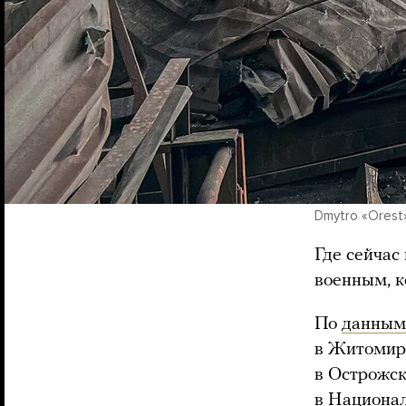
Dmytro «Orest»
Где сейчас
военным, 
По
данным
в Житомирс
в Острожск
в Национа