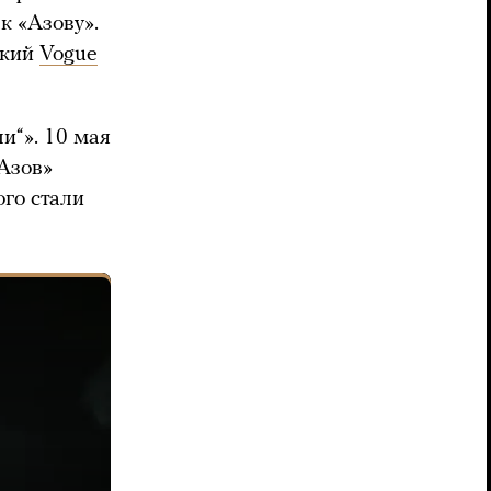
к «Азову».
ский
Vogue
и“». 10 мая
Азов»
го стали