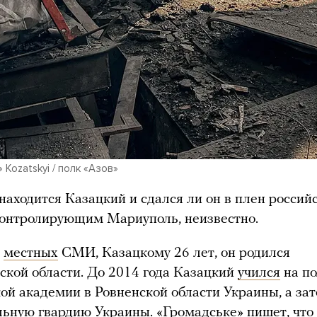
 Kozatskyi / полк «Азов»
 находится Казацкий и сдался ли он в плен россий
контролирующим Мариуполь, неизвестно.
местных
СМИ, Казацкому 26 лет, он родился
кой области. До 2014 года Казацкий
учился
на по
ой академии в Ровненской области Украины, а за
льную гвардию Украины. «Громадське»
пишет
, чт