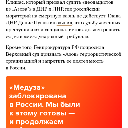
Клишас, который призвал судить «неонацистов
из „Азова“» в ДНР и ЛНР, где российский
мораторий на смертную казнь не действует. Глава
ДНР Денис Пушилин
заявил
, что судьбу «военных
преступников» и «националистов» должен решить
суд или «международный трибунал».
Кроме того, Генпрокуратура РФ попросила
Верховный суд признать «Азов» террористической
организацией и запретить ее деятельность
в России.
«Медуза»
заблокирована
в России. Мы были
к этому готовы —
и продолжаем