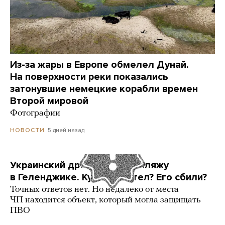
Из-за жары в Европе обмелел Дунай.
На поверхности реки показались
затонувшие немецкие корабли времен
Второй мировой
Фотографии
5 дней назад
НОВОСТИ
Украинский дрон попал по пляжу
в Геленджике. Куда он летел? Его сбили?
Точных ответов нет. Но недалеко от места
ЧП находится объект, который могла защищать
ПВО