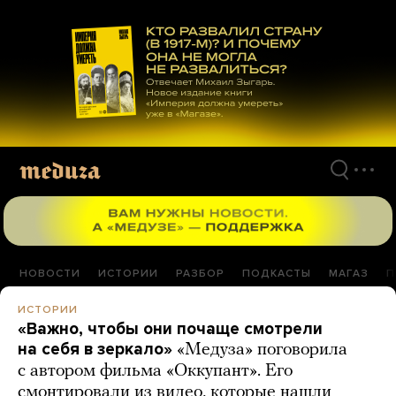
Перейти
к
материалам
НОВОСТИ
ИСТОРИИ
РАЗБОР
ПОДКАСТЫ
МАГАЗ
П
ИСТОРИИ
«Важно, чтобы они почаще смотрели
на себя в зеркало»
«Медуза» поговорила
с автором фильма «Оккупант». Его
смонтировали из видео, которые нашли