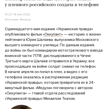
у пленного российского солдата в телефоне
10:23, 18 мая 2022
Источник:
Meduza
Одиннадцатого мая издание «Украинская правда»
опубликовало фильм
«Оккупант»
— «историю о жизни»
лейтенанта Юрия Шалаева, выпускника Московского
высшего командного училища. По данным издания,
до войны он был командиром мотострелкового взвода
воинской части 71718, дислоцированного в Чечне.
Третьего марта Шалаев отправился в Украину; все
происходящее на войне солдат снимал на телефон.
В начале апреля он попал в плен, а видео с его
телефона оказались в распоряжении редакции
«Украинской правды», которая превратила их в 24-
минутный фильм. «Медуза» поговорила с автором
«Оккупанта» — главой отдела расследований
«Украинской правды» Михаилом Ткачом.