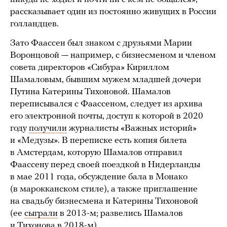
рассказывает один из постоянно живущих в России
голландцев.
Зато Фаассен был знаком с друзьями Марии
Воронцовой — например, с бизнесменом и членом
совета директоров «Сибура» Кириллом
Шамаловым, бывшим мужем младшей дочери
Путина Катерины Тихоновой. Шамалов
переписывался с Фаассеном, следует из архива
его электронной почты, доступ к которой в 2020
году
получили
журналисты «Важных историй»
и «Медузы». В переписке есть копия билета
в Амстердам, которую Шамалов отправил
Фаассену перед своей поездкой в Нидерланды
в мае 2011 года, обсуждение бала в Монако
(в марокканском стиле), а также приглашение
на свадьбу бизнесмена и Катерины Тихоновой
(ее
сыграли
в 2013-м; развелись Шамалов
и Тихонова в 2018-м).