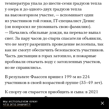
температура упала до шести-семи градусов тепла
у озера и до одного-двух градусов тепла
на высокогорном участке, — вспоминает один
из участников той гонки, IT-специалист Денис
(он попросил не упоминать свою фамилию).
— Начались обильные дожди, на перевале выпал
снег. За пару часов до старта спасатели объявили,
что не могут разрешить проведение велоэтапа, так
как не смогут обеспечить безопасность участников.
Часть дистанции в горах затопило, и пожарные
пробовали откачать воду с затопленных участков,
но не справились».
В результате Фаассен пришел 199-м из 224
участников в своей возрастной группе (35–49 лет).
К спорту он старается приобщить и сына: в 2021
году восьмилетнего Фаассена-младшего заявили
МЫ ИСПОЛЬЗУЕМ КУКИ!
на километровый забег Starkids в одном
ЧТО ЭТО ЗНАЧИТ?