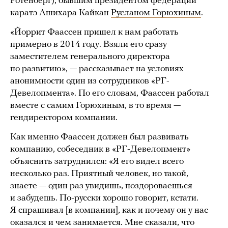
Ротенберг), бывшим президентом федерации
каратэ Ашихара Кайкан
Русланом Горюхиным
.
«Йоррит Фаассен пришел к нам работать
примерно в 2014 году. Взяли его сразу
заместителем генерального директора
по развитию», — рассказывает на условиях
анонимности один из сотрудников «РГ-
Девелопмента». По его словам, Фаассен работал
вместе с самим Горюхиным, в то время —
гендиректором компании.
Как именно Фаассен должен был развивать
компанию, собеседник в «РГ-Девелопмент»
объяснить затруднился: «Я его видел всего
несколько раз. Приятный человек, но такой,
знаете — один раз увидишь, поздороваешься
и забудешь. По-русски хорошо говорит, кстати.
Я спрашивал [в компании], как и почему он у нас
оказался и чем занимается. Мне сказали, что