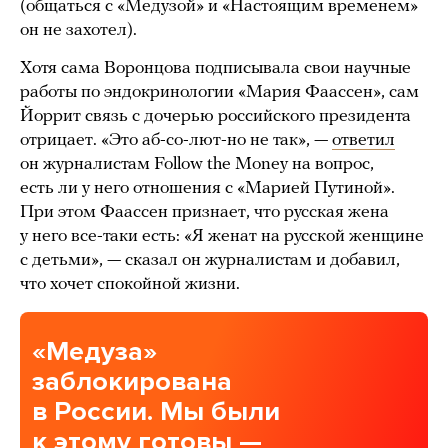
(общаться с «Медузой» и «Настоящим временем»
он не захотел).
Хотя сама Воронцова подписывала свои научные
работы по эндокринологии «Мария Фаассен», сам
Йоррит связь с дочерью российского президента
отрицает. «Это аб-со-лют-но не так», —
ответил
он журналистам Follow the Money на вопрос,
есть ли у него отношения с «Марией Путиной».
При этом Фаассен признает, что русская жена
у него все-таки есть: «Я женат на русской женщине
с детьми», — сказал он журналистам и добавил,
что хочет спокойной жизни.
«Медуза»
заблокирована
в России. Мы были
к этому готовы —