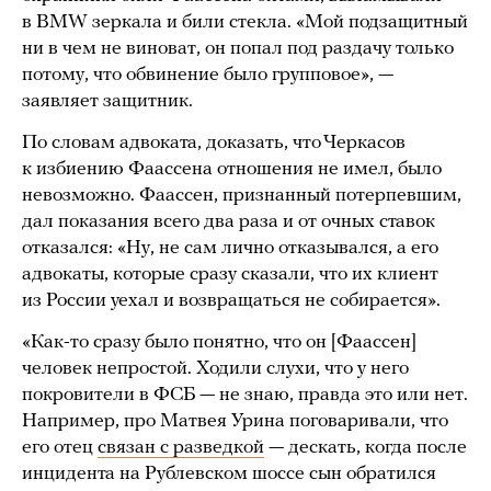
в BMW зеркала и били стекла. «Мой подзащитный
ни в чем не виноват, он попал под раздачу только
потому, что обвинение было групповое», —
заявляет защитник.
По словам адвоката, доказать, что Черкасов
к избиению Фаассена отношения не имел, было
невозможно. Фаассен, признанный потерпевшим,
дал показания всего два раза и от очных ставок
отказался: «Ну, не сам лично отказывался, а его
адвокаты, которые сразу сказали, что их клиент
из России уехал и возвращаться не собирается».
«Как-то сразу было понятно, что он [Фаассен]
человек непростой. Ходили слухи, что у него
покровители в ФСБ — не знаю, правда это или нет.
Например, про Матвея Урина поговаривали, что
его отец
связан с разведкой
— дескать, когда после
инцидента на Рублевском шоссе сын обратился