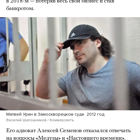
в 2018-м — потеряв весь свой бизнес и став
банкротом.
Матвей Урин в Замоскворецком суде. 2012 год
Василий Шапошников / Коммерсантъ
Его адвокат Алексей Семенов отказался отвечать
на вопросы «Медузы» и «Настоящего времени».