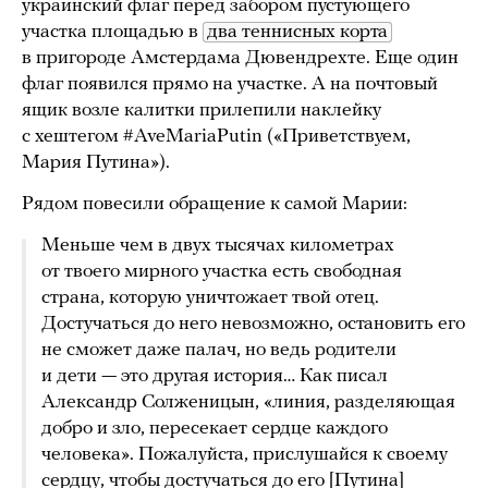
украинский флаг перед забором пустующего
участка площадью в
два теннисных корта
в пригороде Амстердама Дювендрехте. Еще один
флаг появился прямо на участке. А на почтовый
ящик возле калитки прилепили наклейку
с хештегом #AveMariaPutin («Приветствуем,
Мария Путина»).
Рядом повесили обращение к самой Марии:
Меньше чем в двух тысячах километрах
от твоего мирного участка есть свободная
страна, которую уничтожает твой отец.
Достучаться до него невозможно, остановить его
не сможет даже палач, но ведь родители
и дети — это другая история… Как писал
Александр Солженицын, «линия, разделяющая
добро и зло, пересекает сердце каждого
человека». Пожалуйста, прислушайся к своему
сердцу, чтобы достучаться до его [Путина]