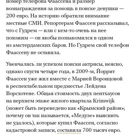
номер телефона Фаассена и размер
вознаграждения за помощь в поиске девушки —
200 евро. На историю обратили внимание
местные СМИ. Репортерам Фаассен рассказывал,
что с Гудрем — или с кем-то очень на нее
похожим — он якобы познакомился в одном
из амстердамских баров. Но Гудрем свой телефон
Фаассену не оставила.
Увенчались ли успехом поиски актрисы, неясно,
однако спустя четыре года, в 2009-м, Йоррит
Фаассен уже жил вместе с Марией Воронцовой
в респектабельном предместье Лейдена
Ворсхотене. Общая стоимость двух пентхаусов
на верхнем этаже жилого квартала Krimwijk
(может быть переведено как «Крымский район»;
почему он так называется, «Медузе» выяснить
не удалось), которые купил Фаассен, согласно
кадастровой записи,
составила
700 тысяч евро.