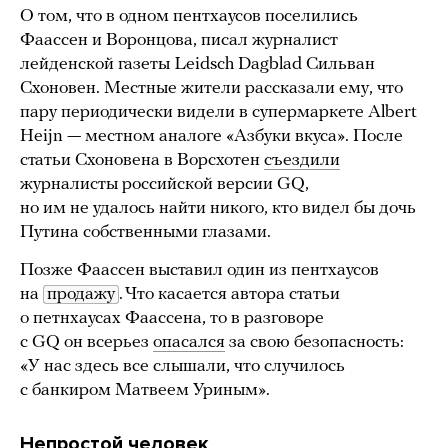
О том, что в одном пентхаусов поселились
Фаассен и Воронцова, писал журналист
лейденской газеты Leidsch Dagblad Сильван
Схоновен. Местные жители рассказали ему, что
пару периодически видели в супермаркете Albert
Heijn — местном аналоге «Азбуки вкуса». После
статьи Схоновена в Ворсхотен
съездили
журналисты российской версии GQ,
но им не удалось найти никого, кто видел бы дочь
Путина собственными глазами.
Позже Фаассен выставил один из пентхаусов
на
продажу
. Что касается автора статьи
о петнхаусах Фаассена, то в разговоре
с GQ он всерьез
опасался
за свою безопасность:
«У нас здесь все слышали, что случилось
с банкиром Матвеем Уриным».
Непростой человек