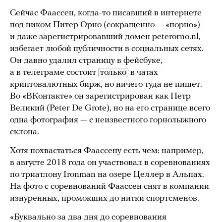
Сейчас Фаассен, когда-то писавший в интернете
под ником Питер Орно (сокращенно — «порно»)
и даже зарегистрировавший домен peterorno.nl,
избегает любой публичности в социальных сетях.
Он давно удалил страницу в фейсбуке,
а в телеграме состоит
только
в чатах
криптовалютных бирж, но ничего туда не пишет.
Во «ВКонтакте» он зарегистрирован как Петр
Великий (Peter De Grote), но на его странице всего
одна фотография — с неизвестного горнолыжного
склона.
Хотя похвастаться Фаассену есть чем: например,
в августе 2018 года он участвовал в соревнованиях
по триатлону Ironman на озере Целлер в Альпах.
На фото с соревнований Фаассен снят в компании
изнуренных, промокших до нитки спортсменов.
«Буквально за два дня до соревнования