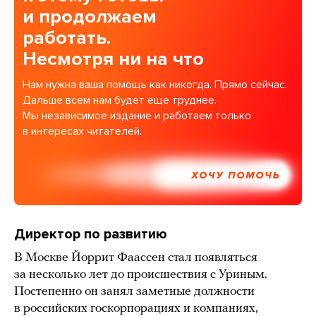
и продолжаем
работать.
Несмотря ни на что
Нам нужна ваша помощь как никогда. Прямо сейчас.
Дальше всем нам будет еще труднее.
Мы независимое издание и работаем только
в интересах читателей.
ХОЧУ ПОМОЧЬ
Директор по развитию
В Москве Йоррит Фаассен стал появляться
за несколько лет до происшествия с Уриным.
Постепенно он занял заметные должности
в российских госкорпорациях и компаниях,