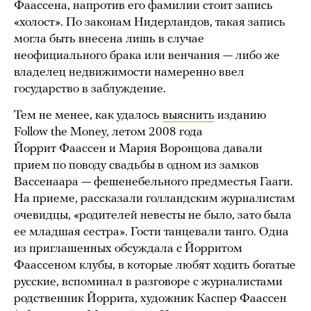
Фаассена, напротив его фамилии стоит запись
«холост». По законам Нидерландов, такая запись
могла быть внесена лишь в случае
неофициального брака или венчания — либо же
владелец недвижимости намеренно ввел
государство в заблуждение.
Тем не менее, как удалось
выяснить
изданию
Follow the Money, летом 2008 года
Йоррит Фаассен и Мария Воронцова давали
прием по поводу свадьбы в одном из замков
Вассенаара — фешенебельного предместья Гааги.
На приеме, рассказали голландским журналистам
очевидцы, «родителей невесты не было, зато была
ее младшая сестра». Гости танцевали танго. Одна
из приглашенных обсуждала с Йорритом
Фаассеном клубы, в которые любят ходить богатые
русские, вспоминал в разговоре с журналистами
родственник Йоррита, художник Каспер Фаассен