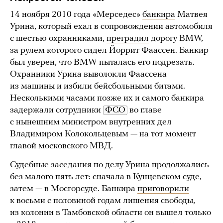
14 ноября 2010 года «Мерседес»
банкира
Матвея
Урина, который ехал в сопровождении автомобиля
с шестью охранниками,
преградил
дорогу BMW,
за рулем которого сидел Йоррит Фаассен. Банкир
был уверен, что BMW пыталась его подрезать.
Охранники Урина выволокли Фаассена
из машины и избили бейсбольными битами.
Несколькими часами позже их и самого банкира
задержали сотрудники
ФСО
во главе
с нынешним министром внутренних дел
Владимиром Колокольцевым — на тот момент
главой московского МВД.
Судебные заседания по делу Урина продолжались
без малого пять лет: сначала в Кунцевском суде,
затем — в Мосгорсуде. Банкира
приговорили
к восьми с половиной годам лишения свободы,
из колонии в Тамбовской области он вышел только