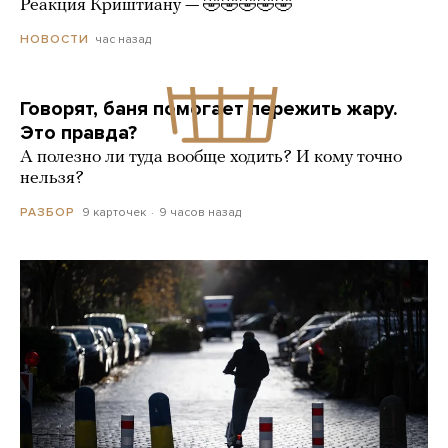
Реакция Криштиану — 🤣🤣🤣🤣🤣
час назад
НОВОСТИ
Говорят, баня помогает пережить жару.
Это правда?
А полезно ли туда вообще ходить? И кому точно
нельзя?
9 карточек
9 часов назад
РАЗБОР