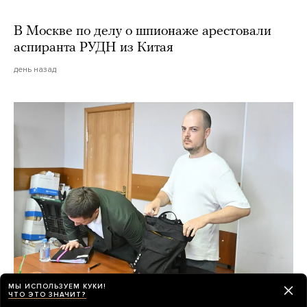
В Москве по делу о шпионаже арестовали
аспиранта РУДН из Китая
день назад
МЫ ИСПОЛЬЗУЕМ КУКИ!
ЧТО ЭТО ЗНАЧИТ?
Итог «дела книгоиздателей» о продаже