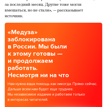
за последний месяц. Другие тоже могли
вмешаться, но не стали», — рассказывает
источник.
«Медуза»
заблокирована
в России. Мы были
к этому готовы —
и продолжаем
работать.
Несмотря ни на что
Нам нужна ваша помощь как никогда. Прямо сейчас.
Дальше всем нам будет еще труднее.
Мы независимое издание и работаем только
в интересах читателей.