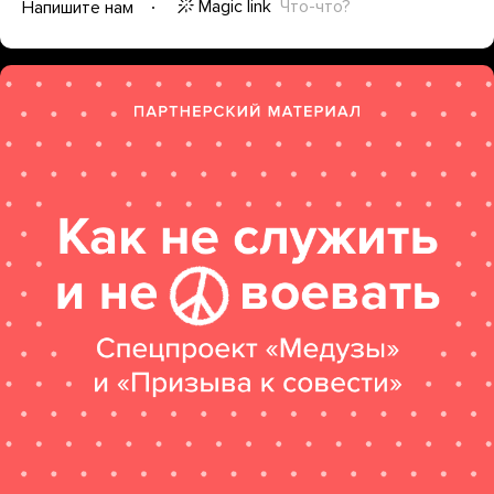
Magic link
Что-что?
Напишите нам