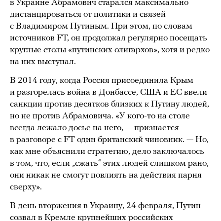
в Украине Абрамович старался максимально
дистанцироваться от политики и связей
с Владимиром Путиным. При этом, по словам
источников FT, он продолжал регулярно посещать
круглые столы «путинских олигархов», хотя и редко
на них выступал.
В 2014 году, когда Россия присоединила Крым
и разгорелась война в Донбассе, США и ЕС ввели
санкции против десятков близких к Путину людей,
но не против Абрамовича. «У кого-то на столе
всегда лежало досье на него, — признается
в разговоре с FT один британский чиновник. — Но,
как мне объяснили стратегию, дело заключалось
в том, что, если „сжать“ этих людей слишком рано,
они никак не смогут повлиять на действия парня
сверху».
В день вторжения в Украину, 24 февраля, Путин
созвал в Кремле крупнейших российских