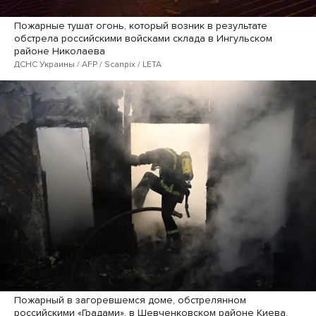
Пожарные тушат огонь, который возник в результате
обстрела российскими войсками склада в Ингульском
районе Николаева
ДСНС Украины / AFP / Scanpix / LETA
Пожарный в загоревшемся доме, обстрелянном
российскими «Градами», в Шевченковском районе Киева.