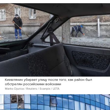
Киевлянин убирает улицу после того, как район был
обстрелян российскими войсками
Marko Djurica / Reuters / Scanpix / LETA