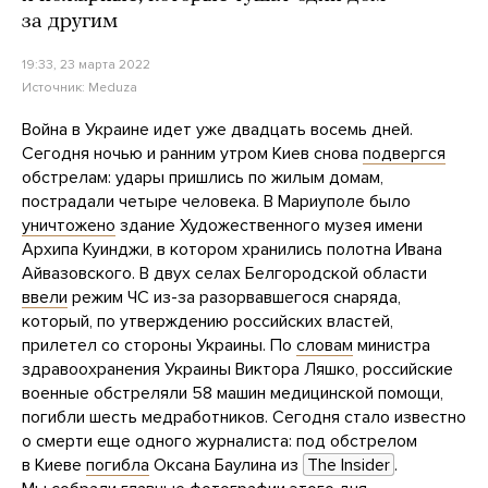
за другим
19:33, 23 марта 2022
Источник:
Meduza
Война в Украине идет уже двадцать восемь дней.
Сегодня ночью и ранним утром Киев снова
подвергся
обстрелам: удары пришлись по жилым домам,
пострадали четыре человека. В Мариуполе было
уничтожено
здание Художественного музея имени
Архипа Куинджи, в котором хранились полотна Ивана
Айвазовского. В двух селах Белгородской области
ввели
режим ЧС из-за разорвавшегося снаряда,
который, по утверждению российских властей,
прилетел со стороны Украины. По
словам
министра
здравоохранения Украины Виктора Ляшко, российские
военные обстреляли 58 машин медицинской помощи,
погибли шесть медработников. Сегодня стало известно
о смерти еще одного журналиста: под обстрелом
в Киеве
погибла
Оксана Баулина из
The Insider
.