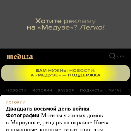
Перейти
к
материалам
НОВОСТИ
ИСТОРИИ
РАЗБОР
ПОДКАСТЫ
МАГАЗ
П
ИСТОРИИ
Двадцать восьмой день войны.
Фотографии
Могилы у жилых домов
в Мариуполе, рыцарь на окраине Киева
и пожарные, которые тушат один дом