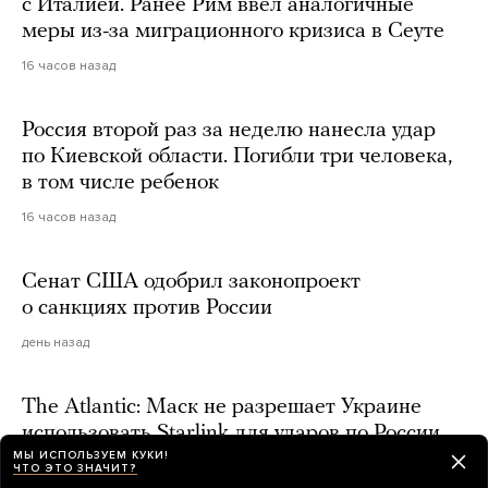
с Италией. Ранее Рим ввел аналогичные
меры из-за миграционного кризиса в Сеуте
16 часов назад
Россия второй раз за неделю нанесла удар
по Киевской области. Погибли три человека,
в том числе ребенок
16 часов назад
Сенат США одобрил законопроект
о санкциях против России
день назад
The Atlantic: Маск не разрешает Украине
использовать Starlink для ударов по России.
МЫ ИСПОЛЬЗУЕМ КУКИ!
Он считает, что «пора заключать сделку»
ЧТО ЭТО ЗНАЧИТ?