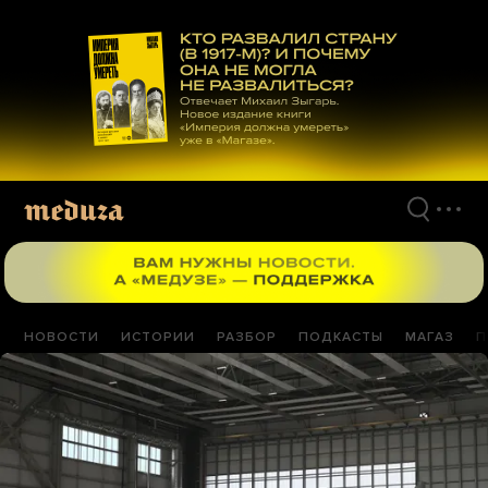
Перейти
к
материалам
НОВОСТИ
ИСТОРИИ
РАЗБОР
ПОДКАСТЫ
МАГАЗ
П