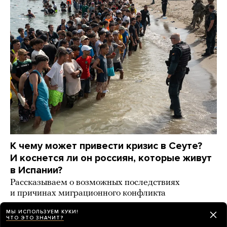
К чему может привести кризис в Сеуте?
И коснется ли он россиян, которые живут
в Испании?
Рассказываем о возможных последствиях
и причинах миграционного конфликта
день назад
ИСТОРИИ
МЫ ИСПОЛЬЗУЕМ КУКИ!
ЧТО ЭТО ЗНАЧИТ?