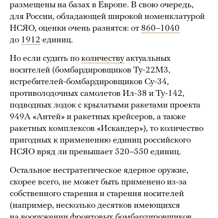
размещены на базах в Европе. В свою очередь,
для России, обладающей широкой номенклатурой
НСЯО, оценки очень разнятся: от
860–1040
до
1912
единиц.
Но если судить по
количеству
актуальных
носителей (бомбардировщиков Ту-22М3,
истребителей-бомбардировщиков Су-34,
противолодочных самолетов Ил-38 и Ту-142,
подводных лодок с крылатыми ракетами проекта
949А «Антей» и ракетных крейсеров, а также
ракетных комплексов «Искандер»), то количество
пригодных к применению единиц российского
НСЯО вряд ли превышает 520–550 единиц.
Остальное нестратегическое ядерное оружие,
скорее всего, не может быть применено из-за
собственного старения и старения носителей
(например, несколько десятков имеющихся
на вооружении фронтовых бомбардировщиков