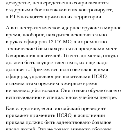
дежурстве, непосредственно соприкасаются
с ядерными боеголовками и их контролируют,
а РТБ находятся прямо на их территории.
А вот нестратегическое ядерное оружие в мирное
время, наоборот, находится исключительно
в руках офицеров 12 ГУ МО, а их ремонтно-
технические базы находятся за пределами мест
базирования носителей. То есть до места, откуда
должен быть осуществлен пуск, их еще надо
доставить. Причем все постсоветское время
офицеры, управляющие носителями НСЯО,
с самим этим оружием в мирное время
не взаимодействовали. Они только обучаются его
использованию в специальном учебном центре.
Как следствие, если российский президент
прикажет применить НСЯО, в исполнении
приказа должно быть задействовано большое
число людей. Это не только министр обороны