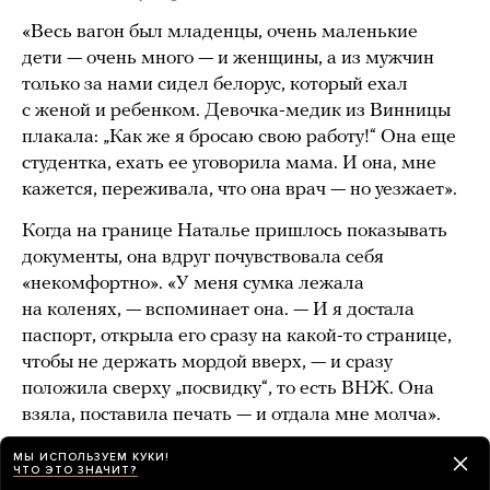
«Весь вагон был младенцы, очень маленькие
дети — очень много — и женщины, а из мужчин
только за нами сидел белорус, который ехал
с женой и ребенком. Девочка-медик из Винницы
плакала: „Как же я бросаю свою работу!“ Она еще
студентка, ехать ее уговорила мама. И она, мне
кажется, переживала, что она врач — но уезжает».
Когда на границе Наталье пришлось показывать
документы, она вдруг почувствовала себя
«некомфортно». «У меня сумка лежала
на коленях, — вспоминает она. — И я достала
паспорт, открыла его сразу на какой-то странице,
чтобы не держать мордой вверх, — и сразу
положила сверху „посвидку“, то есть ВНЖ. Она
взяла, поставила печать — и отдала мне молча».
«И мне как россиянке просто страшно, что
МЫ ИСПОЛЬЗУЕМ КУКИ!
ЧТО ЭТО ЗНАЧИТ?
я не смогу туда вернуться, — объясняет Тихонова.