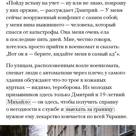
«Пойду встану на учет — ну или не знаю, попрошу
у них оружие, — рассуждает Дмитрий. — У меня
сейчас вооруженный конфликт с самим собой;
у меня вина выжившего — человека, который
спасся от катастрофы. Она меня очень ела
в последние пять дней. Мне, честно говоря,
хотелось просто прийти в военкомат и сказать:
„Вот он я — берите, кидайте меня в самый ад“».
По улицам, расположенным возле военкомата,
спешат люди с автоматами через плечо; у самого
здания обсуждают что-то трое в кожаных
куртках — видимо, тероборона. Из молодых
призывников здесь только Дмитрий и 19-летний
Михайло
— он здесь, чтобы получить справку
о негодности к службе и
выехать за границу
:
нужное ему лекарство кончается по всей Украине.