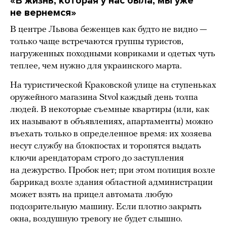
«В жизнь, которая у нас была, мы уже
не вернемся»
В центре Львова беженцев как будто не видно —
только чаще встречаются группы туристов,
нагруженных походными ковриками и одетых чуть
теплее, чем нужно для украинского марта.
На туристической Краковской улице на ступеньках
оружейного магазина Stvol каждый день толпа
людей. В некоторые съемные квартиры (или, как
их называют в объявлениях, апартаменты) можно
въехать только в определенное время: их хозяева
несут службу на блокпостах и торопятся выдать
ключи арендаторам строго до заступления
на дежурство. Пробок нет; при этом полиция возле
баррикад возле здания областной администрации
может взять на прицел автомата любую
подозрительную машину. Если плотно закрыть
окна, воздушную тревогу не будет слышно.