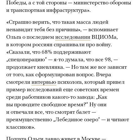
Победы, а с той стороны — министерство обороны
и транспортная инфраструктура».
«Страшно верить, что такая масса людей
ненавидит тебя без причины», — вспоминает
Ольга о последнем
исследовании
ВЦИОМа,
в котором россиян спрашивали про войну.
«Сказали, что 68% поддерживают
„спецоперацию“ — я-то думала, что все 98, —
продолжает киевлянка. — Но там же все зависит
от того, как сформулирован вопрос. Вчера
смотрели
интервью
психолога, который привел
пример исследований еще советских времен
среди работников какого-то завода: „Как
вы проводите свободное время?“ Ну они
и отвечали все, что смотрят балет —
преимущественно „Лебединое озеро“ — и читают
классиков».
Подруга Ольги давно живет в Москве —