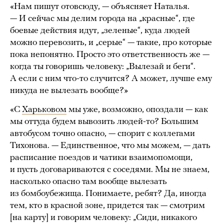
«Нам пишут отовсюду, — объясняет Наталья.
— И сейчас мы делим города на „красные“, где
боевые действия идут, „зеленые“, куда людей
можно перевозить, и „серые“ — такие, про которые
пока непонятно. Просто это ответственность же —
когда ты говоришь человеку: „Вылезай и беги“.
А если с ним что-то случится? А может, лучше ему
никуда не вылезать вообще?»
«С
Харьковом
мы уже, возможно, опоздали — как
мы оттуда будем вывозить людей-то? Большим
автобусом точно опасно, — спорит с коллегами
Тихонова. — Единственное, что мы можем, — дать
расписание поездов и чатики взаимопомощи,
и пусть договариваются с соседями. Мы не знаем,
насколько опасно там вообще вылезать
из бомбоубежища. Понимаете, ребят? Да, иногда
тем, кто в красной зоне, придется так — смотрим
[на карту] и говорим человеку: „Сиди, никакого