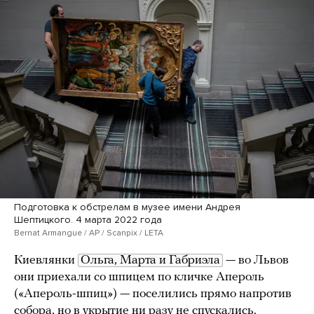
Подготовка к обстрелам в музее имени Андрея
Шептицкого. 4 марта 2022 года
Bernat Armangue / AP / Scanpix / LETA
Киевлянки
Ольга, Марта и Габриэла
— во Львов
они приехали со шпицем по кличке Апероль
(«Апероль-шпиц») — поселились прямо напротив
собора, но в укрытие ни разу не спускались.