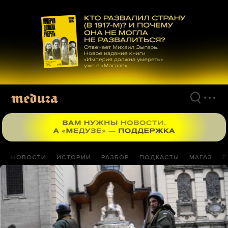
Перейти
к
материалам
НОВОСТИ
ИСТОРИИ
РАЗБОР
ПОДКАСТЫ
МАГАЗ
П