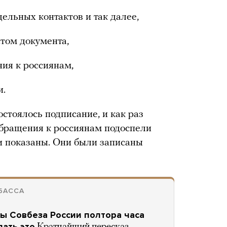
ельных контактов и так далее,
стом документа,
ия к россиянам,
и.
остоялось подписание, и как раз
обращения к россиянам подоспели
и показаны. Они были записаны
БАССА
ы Совбеза России полтора часа
лать это