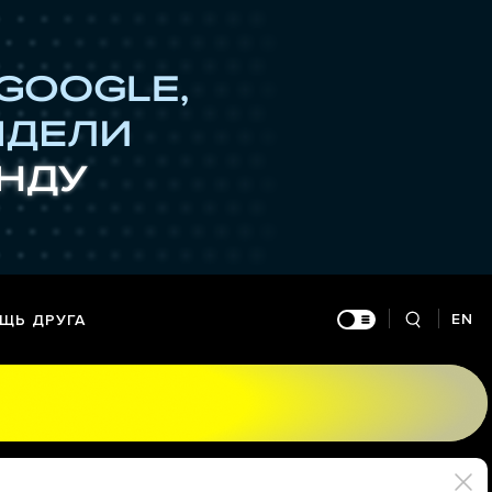
EN
ЩЬ ДРУГА