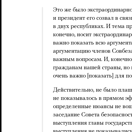
Это же было экстраординарно
и президент его созвал в свя
в двух республиках. И тема п
конечно, носит экстраордина
важно показать всю аргумент
аргументацию членов Совбеза,
важным вопросам. И, конечно,
гражданам нашей страны, но и
очень важно [показать] для п
Действительно, не было плаш
не показывалось в прямом эфи
определенные нюансы не вошл
заседание Совета безопасност
выступления главы государств
выступления не показывались