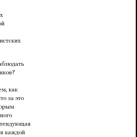
их
ой
цистских
аблюдать
иков?
ем, как
то за это
торым
нного
ретендующая
 в каждой