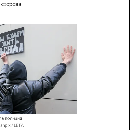
 сторона
ла полиция
anpix / LETA