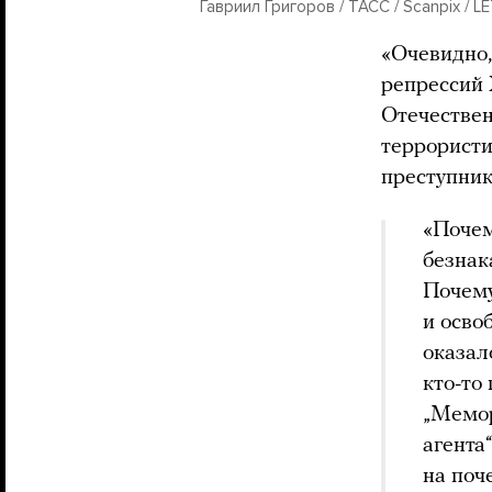
Гавриил Григоров / ТАСС / Scanpix / L
«Очевидно,
репрессий 
Отечествен
террористи
преступник
«Почем
безнак
Почему
и осво
оказал
кто-то
„Мемор
агента
на поч