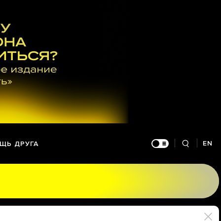
EN
ЩЬ ДРУГА