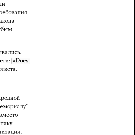
ли
требования
акона
рубым
ывались.
еги:
«Does 
ответа.
ародной
Мемориалу“
 вместо
итику
низации,