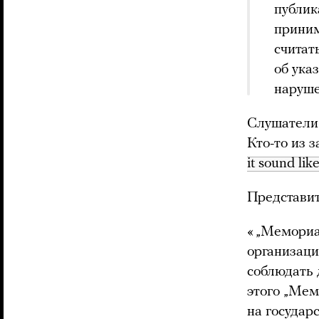
публик
приним
считат
об ука
наруше
Слушатели 
Кто-то из 
it sound lik
Представи
« „Мемориа
организаци
соблюдать 
этого „Мем
на государ