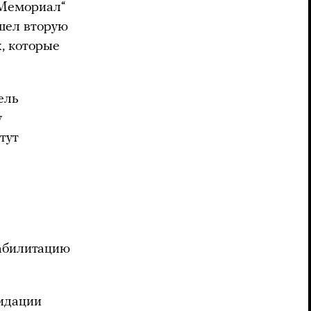
„Мемориал“
шел вторую
х, которые
ель
у
тут
еабилитацию
видации