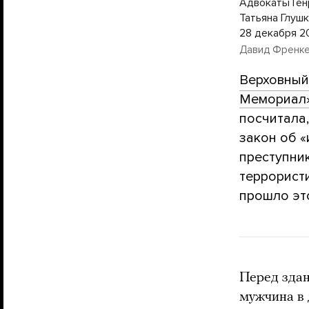
Адвокаты Ген
Татьяна Глушк
28 декабря 2
Давид Френк
Верховный
Мемориал
посчитала
закон об «
преступни
террористи
прошло эт
Перед здан
мужчина в 