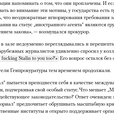
ации напоминать о том, что они проплачены. И ес
ать во внимание эти мотивы, у государства есть 
ь, что неоднократные игнорирования требования з
зании на статус „иностранного агента“ являются г
нием закона», — возмущался прокурор.
в зале недоуменно переглядывались и перешепт
зарубежных журналистов удивленно спросил у колл
e fucking Stalin to you too?»
Его вопрос остался без 
тели Генпрокуратуры тем временем продолжали.
л“ пытается преподнести себя в качестве междун
и, подчеркивая свой особый статус. Что мешает „
действующее законодательство? Ответ очевиден:
ориал“ предпочитает обрушивать масштабную кр
ственные институты и открыто поддерживает орга