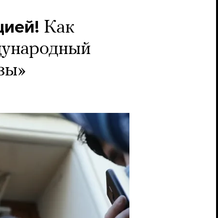
цией!
Как
дународный
зы»