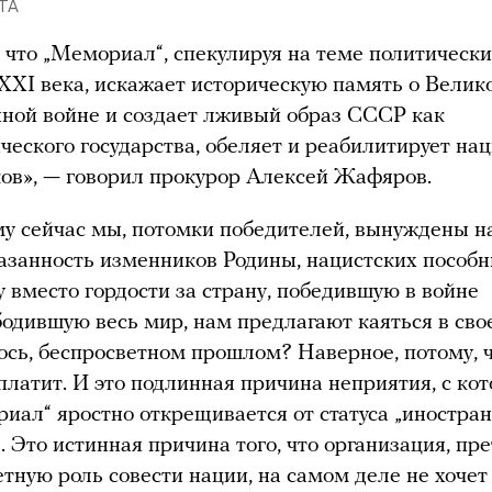
ETA
 что „Мемориал“, спекулируя на теме политическ
XXI века, искажает историческую память о Велик
ной войне и создает лживый образ СССР как
ческого государства, обеляет и реабилитирует на
ов», — говорил прокурор Алексей Жафяров.
у сейчас мы, потомки победителей, вынуждены н
азанность изменников Родины, нацистских пособн
 вместо гордости за страну, победившую в войне
бодившую весь мир, нам предлагают каяться в сво
ось, беспросветном прошлом? Наверное, потому, ч
 платит. И это подлинная причина неприятия, с ко
иал“ яростно открещивается от статуса „иностра
“. Это истинная причина того, что организация, п
етную роль совести нации, на самом деле не хочет