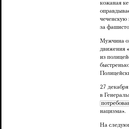
кожаная ке
оправдывае
чеченскую 
за фашисто
Мужчина ох
движения «
из полицей
быстренько
Полицейски
27 декабря
в Генераль
потребова
нацизма».
На следующ