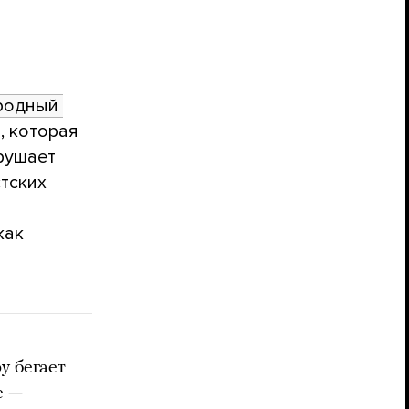
одный 
, которая
рушает
тских
как
у бегает
е —