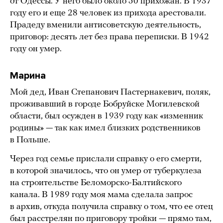
от Одессы. У него было около 50 прихожан. В 1937
году его и еще 28 человек из прихода арестовали.
Прадеду вменили антисоветскую деятельность,
приговор: десять лет без права переписки. В 1942
году он умер.
Марина
Мой дед, Иван Степанович Пастернакевич, поляк,
проживавший в городе Бобруйске Могилевской
области, был осужден в 1939 году как «изменник
родины» — так как имел близких родственников
в Польше.
Через год семье прислали справку о его смерти,
в которой значилось, что он умер от туберкулеза
на строительстве Беломорско-Балтийского
канала. В 1989 году моя мама сделала запрос
в архив, откуда получила справку о том, что ее отец
был расстрелян по приговору тройки — прямо там,