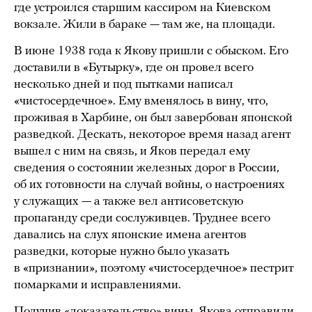
где устроился старшим кассиром на Киевском
вокзале. Жили в бараке — там же, на площади.
В июне 1938 года к Якову пришли с обыском. Его
доставили в «Бутырку», где он провел всего
несколько дней и под пытками написал
«чистосердечное». Ему вменялось в вину, что,
проживая в Харбине, он был завербован японской
разведкой. Дескать, некоторое время назад агент
вышел с ним на связь, и Яков передал ему
сведения о состоянии железных дорог в России,
об их готовности на случай войны, о настроениях
у служащих — а также вел антисоветскую
пропаганду среди сослуживцев. Труднее всего
давались на слух японские имена агентов
разведки, которые нужно было указать
в «признании», поэтому «чистосердечное» пестрит
помарками и исправлениями.
Получив «доказательство» вины, Якова отправили