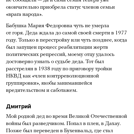
не сообщили — да и сама семья теперь уже
окончательно приобрела статус членов семьи
«врага народа».
Бабушка Мария Федоровна чуть не умерла
от горя. Деда ждала до самой своей смерти в 1977
году. Только в перестройку или чуть позднее, когда
был запущен процесс реабилитации жертв
политических репрессий, моему отцу удалось
достоверно узнать о судьбе деда. Тот был
расстрелян в 1938 году по приговору тройки
НКВД как «член контрреволюционной
группировки», якобы занимавшейся
вредительством и саботажем.
Дмитрий
Мой родной дед во время Великой Отечественной
войны был разведчиком. Попал в плен, в Дахау.
Позже был переведен в Бухенвальд, где стал