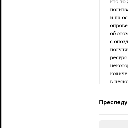
кто-то
политз
и на о
опрове
об это
с опоз
получи
ресурс
некото
количе
в неск
Преследу