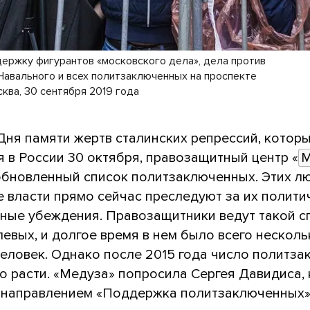
держку фигурантов «московского дела», дела против
Навального и всех политзаключенных на проспекте
ква, 30 сентября 2019 года
Дня памяти жертв сталинских репрессий, котор
 в России 30 октября, правозащитный центр «
М
обновленный список политзаключенных. Этих л
е власти прямо сейчас преследуют за их полити
зные убеждения. Правозащитники ведут такой с
левых, и долгое время в нем было всего несколь
человек. Однако после 2015 года число политз
о расти. «Медуза» попросила Сергея Давидиса,
 направлением «Поддержка политзаключенных