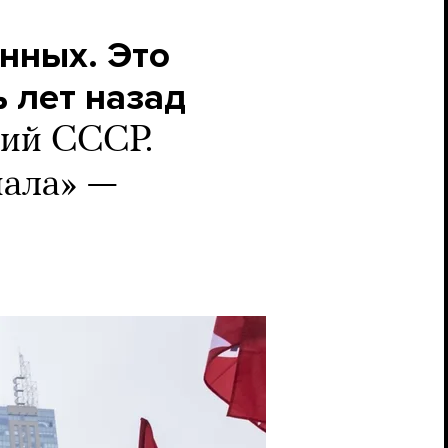
нных. Это
ь лет назад
ний СССР.
иала» —