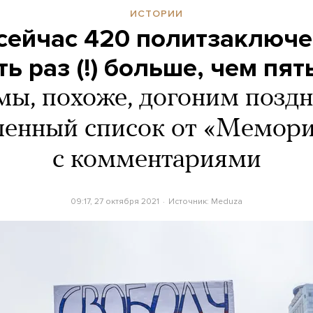
ИСТОРИИ
 сейчас 420 политзаключе
ть раз (!) больше, чем пят
мы, похоже, догоним позд
енный список от «Мемор
с комментариями
09:17, 27 октября 2021
Источник:
Meduza