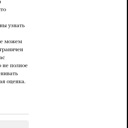
а
что
жны узнать
 не можем
ограничен
ас
о не полное
енивать
ая оценка.