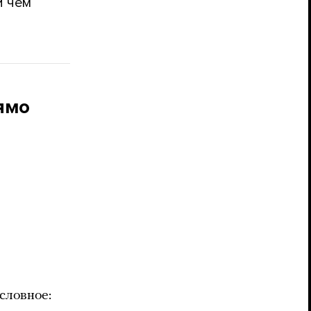
и чем
ямо
словное: