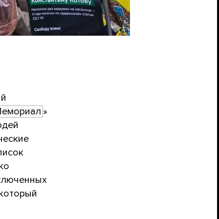
ый
емориал
»
юдей
ческие
писок
ко
аключенных
 который
»