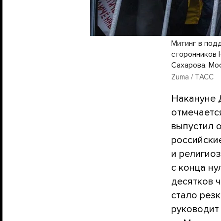
Митинг в под
сторонников 
Сахарова. Мос
Zuma / ТАСС
Накануне 
отмечается
выпустил 
российски
и религио
с конца ну
десятков 
стало резк
руководит