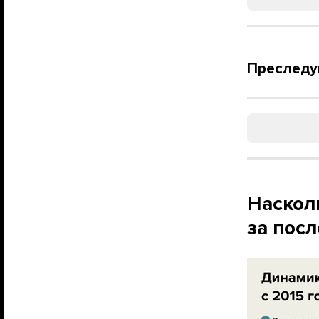
Преследу
Наскол
за пос