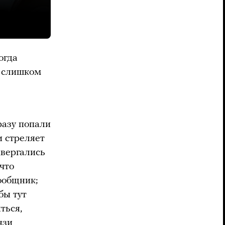
огда
— слишком
разу попали
и стреляет
двергались
что
сообщник;
бы тут
ться,
язи