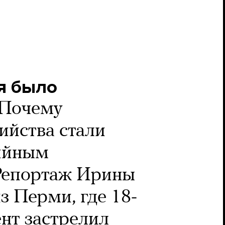
я было
Почему
ийства стали
ийным
Репортаж Ирины
з Перми, где 18-
ент застрелил