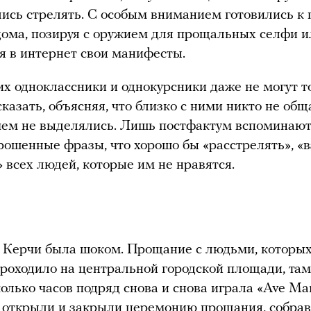
лись стрелять. С особым вниманием готовились к
дома, позируя с оружием для прощальных селфи и
 в интернет свои манифесты.
их одноклассники и однокурсники даже не могут 
сказать, объясняя, что близко с ними никто не общ
ем не выделялись. Лишь постфактум вспоминают
рошенные фразы, что хорошо бы «расстрелять», «в
» всех людей, которые им не нравятся.
 Керчи была шоком. Прощание с людьми, которых
проходило на центральной городской площади, там
колько часов подряд снова и снова играла «Ave Mar
 открыли и закрыли церемонию прощания, собра