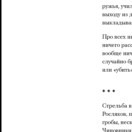
ружья, учи
выходу из 
выкладывая
Про всех н
ничего рас
вообще нич
случайно б
или «убить
* * *
Стрельба в
Росляков, 
гробы, нес
Чиновники