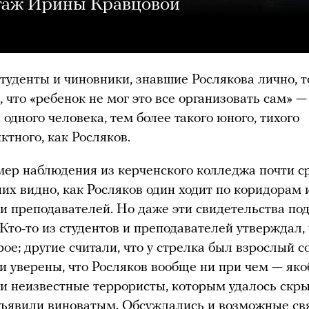
таж Ирины Кравцовой
студенты и чиновники, знавшие Рослякова лично, т
, что «ребенок не мог это все организовать сам» 
 одного человека, тем более такого юного, тихого
ктного, как Росляков.
мер наблюдения из керченского колледжа почти с
 них видно, как Росляков один ходит по коридорам 
 и преподавателей. Но даже эти свидетельства по
Кто-то из студентов и преподавателей утверждал, 
рое; другие считали, что у стрелка был взрослый 
и уверены, что Росляков вообще ни при чем — яко
и неизвестные террористы, которым удалось скры
ъявили виноватым. Обсуждались и возможные св