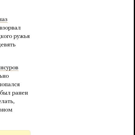
наз
взорвал
цкого ружья
девять
нсуров
ьно
попался
 был ранен
лать,
овном