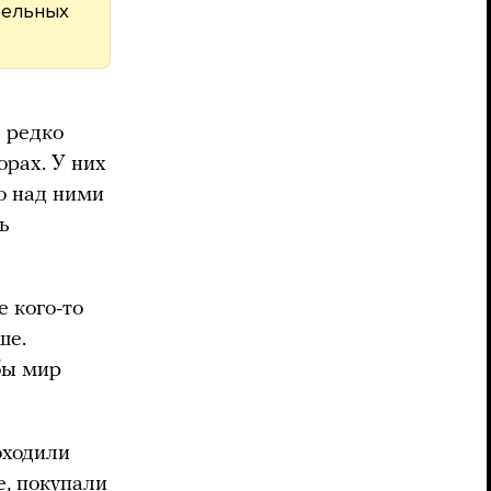
тельных
е редко
орах. У них
то над ними
ь
е кого-то
ше.
бы мир
оходили
е, покупали