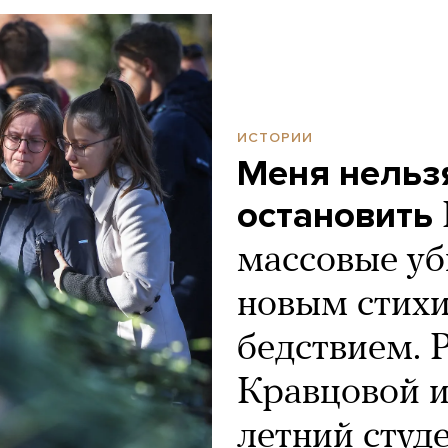
ИСТОРИИ
Меня нельз
остановить
массовые уб
новым стих
бедствием. 
Кравцовой и
летний студ