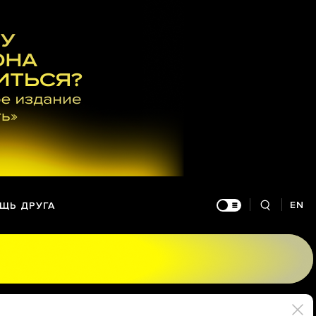
EN
ЩЬ ДРУГА