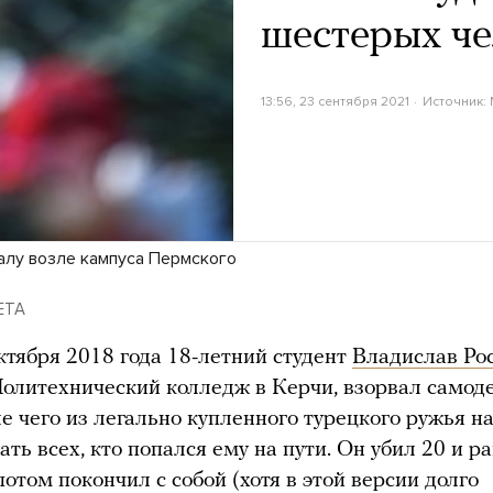
шестерых че
13:56, 23 сентября 2021
Источник:
алу возле кампуса Пермского
LETA
ктября 2018 года 18-летний студент
Владислав Ро
олитехнический колледж в Керчи, взорвал самод
ле чего из легально купленного турецкого ружья н
ать всех, кто попался ему на пути. Он убил 20 и р
потом покончил с собой (хотя в этой версии долго