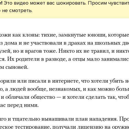
!
Это видео может вас шокировать. Просим чувстви
 не смотреть.
хожи как клоны: тихие, замкнутые юноши, которы
з дома и не участвовали в драках на школьных дв
узей, но и врагов тоже. Никто их не травил, и ник
ся. Их родители в разводе, а отцы мало занималис
м сыновей.
ворили или писали в интернете, что хотели убить н
о, а людей вообще, незнакомых, и как можно боль
и обличали общество — и хотели сделать так, что
ас перед ними.
лго и тщательно вынашивали план нападения. Пр
еское тестирование, получали лицензию на оружи