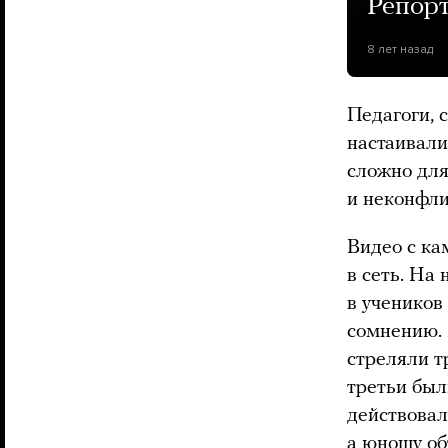
Репор
8 лет назад
Педагоги, 
настаивали
сложно для
и неконфли
Видео с ка
в сеть. На
в учеников
сомнению. 
стреляли т
третьи был
действовал
а юношу об