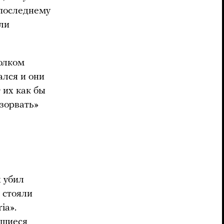
 последнему
ли
толком
ался и они
 их как бы
зорвать»
 убил
 стояли
ia».
вшиеся