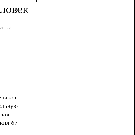
ловек
Meduza
сляков
ельную
ачал
анил 67