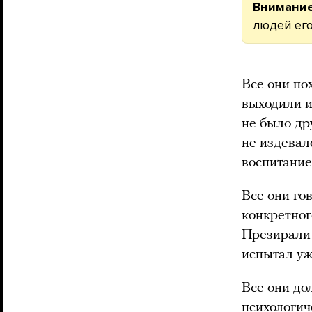
Внимание
людей его
Все они по
выходили и
не было др
не издевал
воспитание
Все они го
конкретног
Презирали 
испытал уж
Все они до
психологич