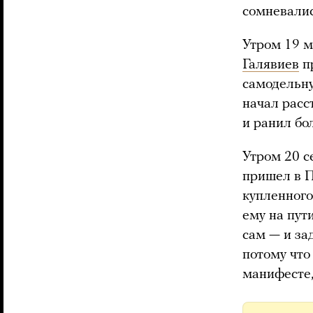
сомневалис
Утром 19 м
Галявиев
п
самодельну
начал расс
и ранил бо
Утром 20 с
пришел в П
купленного
ему на пут
сам — и за
потому что
манифесте,