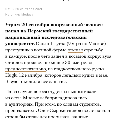
07:36, 20 сентября 2021
Источник:
Meduza
Утром 20 сентября вооруженный человек
напал на Пермский государственный
национальный исследовательский
университет.
Около 11 утра (9 утра по Москве)
преступник в военной форме
открыл
стрельбу
в кампусе, после чего зашел в восьмой корпус вуза.
Стрелок
произвел
не менее 30 выстрелов,
предположительно
, из гладкоствольного ружья
Huglu 12 калибра, которое легально
купил
в мае.
В вузе отменили все занятия.
Из-за случившегося студенты выпрыгивали
из окон. Многие забаррикадировались
в аудиториях. При этом,
по словам
студентов,
преподаватель
Олег Сыромятников
после начала
стрельбы отказался прерывать занятие