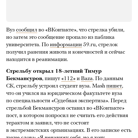
Вуз
сообщил
во «ВКонтакте», что стрелка убили,
но затем это сообщение пропало из паблика
университета. По
информации
59.ru, стрелок
получил ранения живота и конечностей и сейчас
находится в реанимации.
Стрельбу открыл 18-летний Тимур
Бекмансуров
, пишут
«112»
и
Baza
. По данным
СК, стрельбу устроил студент вуза. Mash
пишет
,
что он учился на юридическом факультете вуза
по специальности «Судебная экспертиза». Перед
стрельбой Бекмансуров оставил во «ВКонтакте»
пост, в котором попросил не считать его действия
терактом и заявил, что не состоит
в экстремистских организациях. В его записке есть
такие слова: «Я ненавижу себя, но я хочу