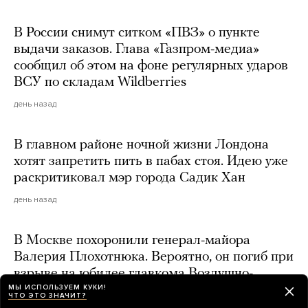
В России снимут ситком «ПВЗ» о пункте
выдачи заказов. Глава «Газпром-медиа»
сообщил об этом на фоне регулярных ударов
ВСУ по складам Wildberries
день назад
В главном районе ночной жизни Лондона
хотят запретить пить в пабах стоя. Идею уже
раскритиковал мэр города Садик Хан
день назад
В Москве похоронили генерал-майора
Валерия Плохотнюка. Вероятно, он погиб при
взрыве на юбилее главкома Воздушно-
МЫ ИСПОЛЬЗУЕМ КУКИ!
космических сил
ЧТО ЭТО ЗНАЧИТ?