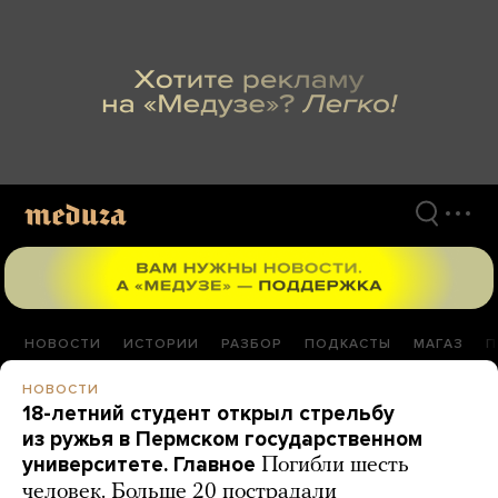
Перейти
к
материалам
НОВОСТИ
ИСТОРИИ
РАЗБОР
ПОДКАСТЫ
МАГАЗ
П
НОВОСТИ
18-летний студент открыл стрельбу
из ружья в Пермском государственном
университете. Главное
Погибли шесть
человек. Больше 20 пострадали