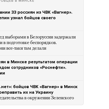
РОВЦЕВ В МИНСКЕ
ании 33 россиян из ЧВК «Вагнер».
епин узнал бойцов своего
ед выборами в Белоруссии задержали
и в подготовке беспорядков.
ни все-таки там делали
иян в Минске результатом операции
идом сотрудников «Роснефти».
ции
.нет»: бойцов ЧВК «Вагнер» в Минск
реправить их на Украину
редательства в окружении Зеленского