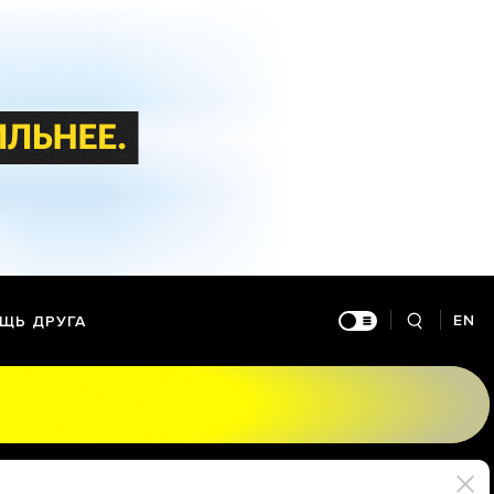
EN
ЩЬ ДРУГА