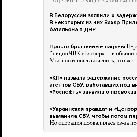
ПОДРОБНЕЕ О ЗАДЕРЖАНИИ ВАГНЕ
В Белоруссии заявили о задерж
В некоторых из них Захар Прил
батальона в ДНР
Просто брошенные пацаны
Пер
бойцов ЧВК «Вагнер» — и обвинил
Мы попытались выяснить, что же о
«КП» назвала задержание росс
агентов СБУ, работавших под в
«Роснефть» заявила о провока
«Украинская правда» и «Цензор
выманила СБУ, чтобы потом пе
Но операция провалилась из-за п