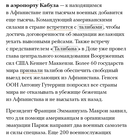
в аэропорту Кабула
— к находящимся
в Афганистане пяти тысячам военных добавится
еще тысяча
.
Командующий американскими
силами в стране
встретится
с
талибами
, чтобы
достичь договоренности об эвакуации желающих
уехать вывозными рейсами. Также встречу
с представителем «
Талибана
» в Дохе уже провел
глава центрального командования Вооруженных
сил США Кеннет Маккензи. Более 60 государств
мира
призвали
талибов обеспечить свободный
выезд всех желающих из Афганистана. Генсек
ООН Антониу Гутерриш попросил все страны
мира не отказывать в убежище беженцам
из Афганистана и не высылать их назад.
Президент Франции Эмманнуэль Макрон заявил,
что для помощи американцам в организации
эвакуации Париж направит два военных самолета
и силы спецназа. Еще 200 военнослужащих