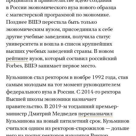
продвигать в правительстве идею создания
в России экономического вуза нового образца
с магистерской программой по экономике.
Позднее ВШЭ перестала быть только
экономическим вузом, присоединила к себе
другие учебные заведения, получила статус
университета и вошла в список крупнейших
высших учебных заведений страны. В новом
рейтинге
вузов, который составил российский
Forbes, ВШЭ занимает первое место.
Кузьминов стал ректором в ноябре 1992 года, став
самым молодым на тот момент руководителем
федерального вуза в России. С 2014-го ректора
Высшей школы экономики назначает
правительство. В 2019-м тогдашний премьер-
министр Дмитрий Медведев
переназначил
Кузьминова на новый пятилетний срок. Кузьминов
считался одним из ректоров-старожилов — дольше
него на постах ректоров находятся Виктор