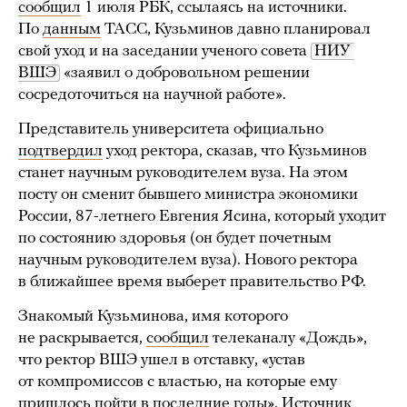
сообщил
1 июля РБК, ссылаясь на источники.
По
данным
ТАСС, Кузьминов давно планировал
свой уход и на заседании ученого совета
НИУ 
ВШЭ
«заявил о добровольном решении
сосредоточиться на научной работе».
Представитель университета официально
подтвердил
уход ректора, сказав, что Кузьминов
станет научным руководителем вуза. На этом
посту он сменит бывшего министра экономики
России, 87-летнего Евгения Ясина, который уходит
по состоянию здоровья (он будет почетным
научным руководителем вуза). Нового ректора
в ближайшее время выберет правительство РФ.
Знакомый Кузьминова, имя которого
не раскрывается,
сообщил
телеканалу «Дождь»,
что ректор ВШЭ ушел в отставку, «устав
от компромиссов с властью, на которые ему
пришлось пойти в последние годы». Источник