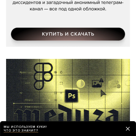
МЫ ИСПОЛЬЗУЕМ КУКИ!
ЧТО ЭТО ЗНАЧИТ?