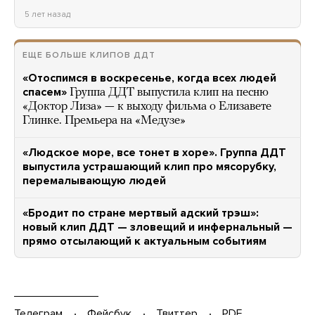
5 лет назад
ЕЩЕ БОЛЬШЕ КЛИПОВ ДДТ
«Отоспимся в воскресенье, когда всех людей
спасем»
Группа ДДТ выпустила клип на песню
«Доктор Лиза» — к выходу фильма о Елизавете
Глинке. Премьера на «Медузе»
«Людское море, все тонет в хоре». Группа ДДТ
выпустила устрашающий клип про мясорубку,
перемалывающую людей
«Бродит по стране мертвый адский трэш»:
новый клип ДДТ — зловещий и инфернальный —
прямо отсылающий к актуальным событиям
Телеграм
Фейсбук
Твиттер
PDF