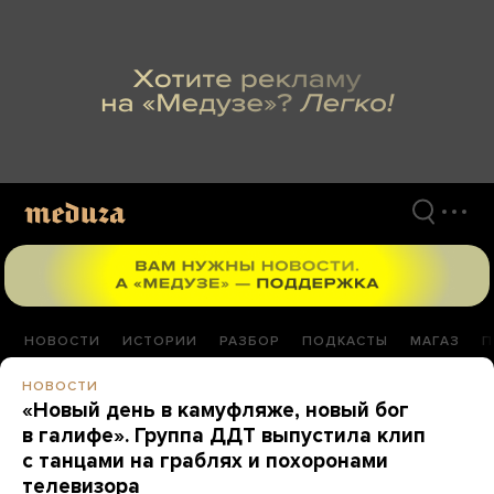
Перейти
к
материалам
НОВОСТИ
ИСТОРИИ
РАЗБОР
ПОДКАСТЫ
МАГАЗ
П
НОВОСТИ
«Новый день в камуфляже, новый бог
в галифе». Группа ДДТ выпустила клип
с танцами на граблях и похоронами
телевизора