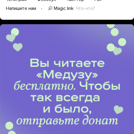
Magic link
Что-что?
Напишите нам