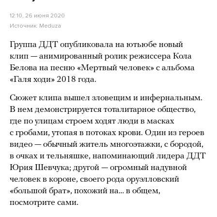
12:10, 26 июня 2020
Источник:
Meduza
Группа ДДТ опубликовала на ютьюбе новый
клип — анимированный ролик режиссера Кола
Белова на песню «Мертвый человек» с альбома
«Галя ходи» 2018 года.
Сюжет клипа вышел зловещим и инфернальным.
В нем демонстрируется тоталитарное общество,
где по улицам строем ходят люди в масках
с гробами, утопая в потоках крови. Один из героев
видео — обычный житель многоэтажки, с бородой,
в очках и тельняшке, напоминающий лидера ДДТ
Юрия Шевчука; другой — огромный надувной
человек в короне, своего рода оруэлловский
«большой брат», похожий на… в общем,
посмотрите сами.