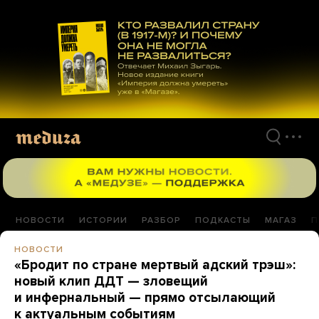
Перейти
к
материалам
НОВОСТИ
ИСТОРИИ
РАЗБОР
ПОДКАСТЫ
МАГАЗ
П
НОВОСТИ
«Бродит по стране мертвый адский трэш»:
новый клип ДДТ — зловещий
и инфернальный — прямо отсылающий
к актуальным событиям