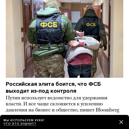
Российская элита боится, что ФСБ
выходит из-под контроля
Путин использует ведомство для удержания
власти. И все чаще склоняется к усилению
давления на бизнес и общество, пишет Bloomberg
2 дня назад
НОВОСТИ
МЫ ИСПОЛЬЗУЕМ КУКИ!
ЧТО ЭТО ЗНАЧИТ?