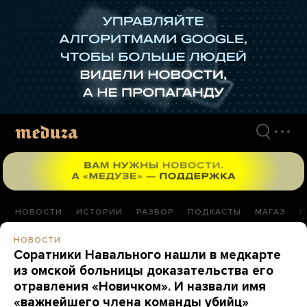
Перейти
к
материалам
НОВОСТИ
ИСТОРИИ
РАЗБОР
ПОДКАСТЫ
МАГАЗ
П
НОВОСТИ
Соратники Навального нашли в медкарте
из омской больницы доказательства его
отравления «Новичком». И назвали имя
«важнейшего члена команды убийц»