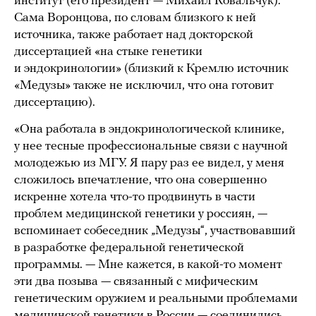
институт (его президент — Михаил Ковальчук).
Сама Воронцова, по словам близкого к ней
источника, также работает над докторской
диссертацией «на стыке генетики
и эндокринологии» (близкий к Кремлю источник
«Медузы» также не исключил, что она готовит
диссертацию).
«Она работала в эндокринологической клинике,
у нее тесные профессиональные связи с научной
молодежью из МГУ. Я пару раз ее видел, у меня
сложилось впечатление, что она совершенно
искренне хотела что-то продвинуть в части
проблем медицинской генетики у россиян, —
вспоминает собеседник „Медузы“, участвовавший
в разработке федеральной генетической
программы. — Мне кажется, в какой-то момент
эти два позыва — связанный с мифическим
генетическим оружием и реальными проблемами
медицинской генетики в России — соединились