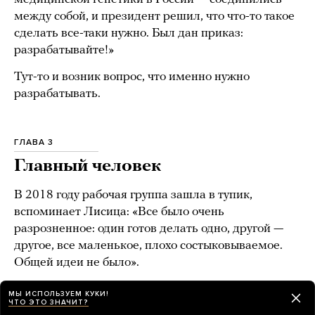
между собой, и президент решил, что что-то такое
сделать все-таки нужно. Был дан приказ:
разрабатывайте!»
Тут-то и возник вопрос, что именно нужно
разрабатывать.
ГЛАВА 3
Главный человек
В 2018 году рабочая группа зашла в тупик,
вспоминает Лисица: «Все было очень
разрозненное: один готов делать одно, другой —
другое, все маленькое, плохо состыковываемое.
Общей идеи не было».
В этот момент на помощь опять пришел Михаил
МЫ ИСПОЛЬЗУЕМ КУКИ!
ЧТО ЭТО ЗНАЧИТ?
Ковальчук.