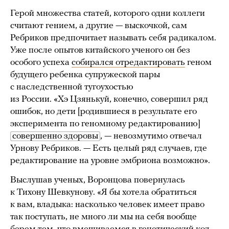
Герой множества статей, которого одни коллеги
считают гением, а другие — выскочкой, сам
Ребриков предпочитает называть себя радикалом.
Уже после опытов китайского ученого он без
особого успеха
собирался отредактировать
геном
будущего ребенка супружеской пары
с наследственной тугоухостью
из России. «Хэ Цзянькуй, конечно, совершил ряд
ошибок, но дети [родившиеся в результате его
эксперимента по геномному редактированию]
совершенно здоровы
, — невозмутимо отвечал
Урнову Ребриков. — Есть целый ряд случаев, где
редактирование на уровне эмбриона возможно».
Выслушав ученых, Воронцова повернулась
к Тихону Шевкунову. «Я бы хотела обратиться
к вам, владыка: насколько человек имеет право
так поступать, не много ли мы на себя вообще