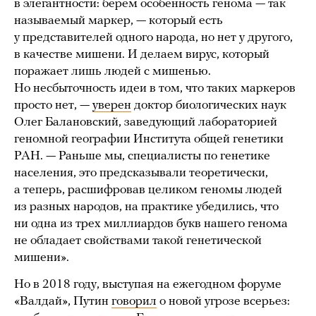
в элегантности: берем особенность генома — так
называемый маркер, — который есть
у представителей одного народа, но нет у другого,
в качестве мишени. И делаем вирус, который
поражает лишь людей с мишенью.
Но несбыточность идеи в том, что таких маркеров
просто нет, —
уверен
доктор биологических наук
Олег Балановский, заведующий лабораторией
геномной географии Института общей генетики
РАН. — Раньше мы, специалисты по генетике
населения, это предсказывали теоретически,
а теперь, расшифровав целиком геномы людей
из разных народов, на практике убедились, что
ни одна из трех миллиардов букв нашего генома
не обладает свойствами такой генетической
мишени».
Но в 2018 году, выступая на ежегодном форуме
«Валдай», Путин
говорил
о новой угрозе всерьез: