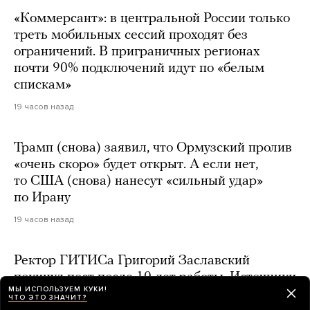
«Коммерсант»: в центральной России только
треть мобильных сессий проходят без
ограничений. В приграничных регионах
почти 90% подключений идут по «белым
спискам»
19 часов назад
Трамп (снова) заявил, что Ормузский пролив
«очень скоро» будет открыт. А если нет,
то США (снова) нанесут «сильный удар»
по Ирану
19 часов назад
Ректор ГИТИСа Григорий Заславский
покинул пост после 10 лет работы. Источники
МЫ ИСПОЛЬЗУЕМ КУКИ!
«Ведомостей» говорят, что в отношении него
ЧТО ЭТО ЗНАЧИТ?