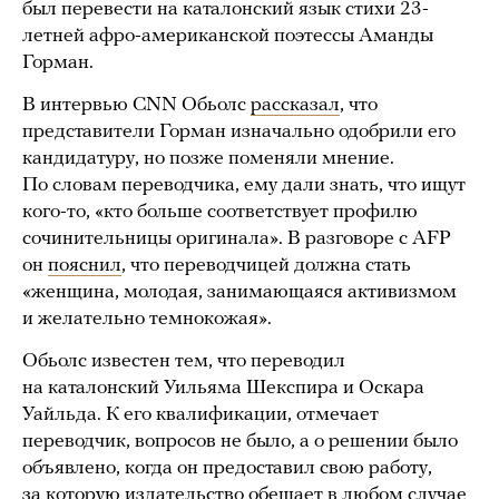
был перевести на каталонский язык стихи 23-
летней афро-американской поэтессы Аманды
Горман.
В интервью CNN Обьолс
рассказал
, что
представители Горман изначально одобрили его
кандидатуру, но позже поменяли мнение.
По словам переводчика, ему дали знать, что ищут
кого-то, «кто больше соответствует профилю
сочинительницы оригинала». В разговоре с AFP
он
пояснил
, что переводчицей должна стать
«женщина, молодая, занимающаяся активизмом
и желательно темнокожая».
Обьолс известен тем, что переводил
на каталонский Уильяма Шекспира и Оскара
Уайльда. К его квалификации, отмечает
переводчик, вопросов не было, а о решении было
объявлено, когда он предоставил свою работу,
за которую издательство обещает в любом случае