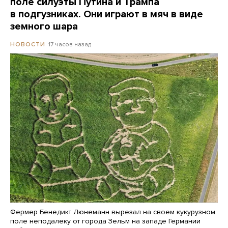
поле силуэты Путина и Трампа
в подгузниках. Они играют в мяч в виде
земного шара
17 часов назад
НОВОСТИ
Фермер Бенедикт Люнеманн вырезал на своем кукурузном
поле неподалеку от города Зельм на западе Германии