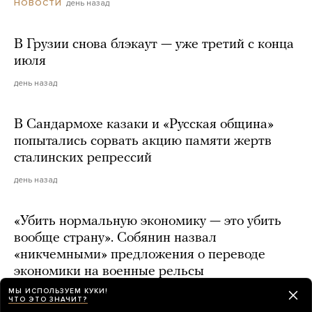
день назад
НОВОСТИ
В Грузии снова блэкаут — уже третий с конца
июля
день назад
В Сандармохе казаки и «Русская община»
попытались сорвать акцию памяти жертв
сталинских репрессий
день назад
«Убить нормальную экономику — это убить
вообще страну». Собянин назвал
«никчемными» предложения о переводе
экономики на военные рельсы
МЫ ИСПОЛЬЗУЕМ КУКИ!
день назад
ЧТО ЭТО ЗНАЧИТ?