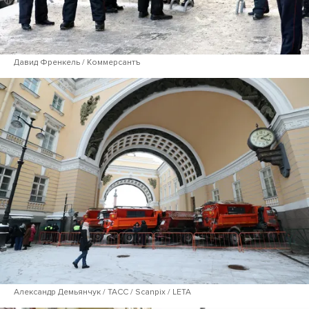
Давид Френкель / Коммерсантъ
Александр Демьянчук / ТАСС / Scanpix / LETA