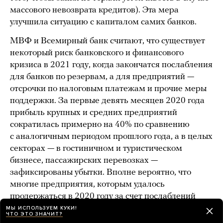
массового невозврата кредитов). Эта мера
улучшила ситуацию с капиталом самих банков.
МВФ и Всемирный банк считают, что существует
некоторый риск банковского и финансового
кризиса в 2021 году, когда закончатся послабления
для банков по резервам, а для предприятий —
отсрочки по налоговым платежам и прочие меры
поддержки. За первые девять месяцев 2020 года
прибыль крупных и средних предприятий
сократилась примерно на 40% по сравнению
с аналогичным периодом прошлого года, а в целых
секторах — в гостиничном и туристическом
бизнесе, пассажирских перевозках —
зафиксированы убытки. Вполне вероятно, что
многие предприятия, которым удалось
продержаться в 2020 году за счет послаблений
и помощи государства, массово не смогут
МЫ ИСПОЛЬЗУЕМ КУКИ!
ЧТО ЭТО ЗНАЧИТ?
обслуживать свои долги.