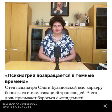
«Психиатрия возвращается в темные
времена»
Отец психиатра Ольги Бухановской всю карьеру
боролся со стигматизацией транслюдей. А его
дочь призывает бороться с «эпидемией
трансгендерности» в России
МЫ ИСПОЛЬЗУЕМ КУКИ!
ЧТО ЭТО ЗНАЧИТ?
17 часов назад
ИСТОРИИ