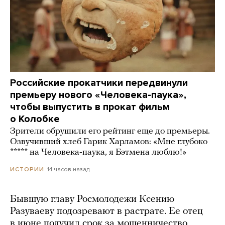
Российские прокатчики передвинули
премьеру нового «Человека-паука»,
чтобы выпустить в прокат фильм
о Колобке
Зрители обрушили его рейтинг еще до премьеры.
Озвучивший хлеб Гарик Харламов: «Мне глубоко
***** на Человека-паука, я Бэтмена люблю!»
14 часов назад
ИСТОРИИ
Бывшую главу Росмолодежи Ксению
Разуваеву подозревают в растрате. Ее отец
в июне получил срок за мошенничество