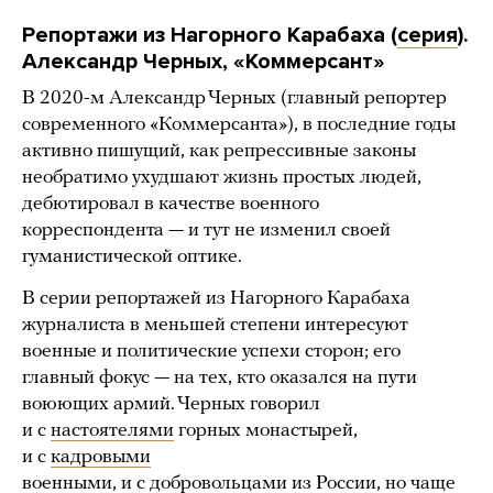
Репортажи из Нагорного Карабаха (
серия
).
Александр Черных, «Коммерсант»
В 2020-м Александр Черных (главный репортер
современного «Коммерсанта»), в последние годы
активно пишущий, как репрессивные законы
необратимо ухудшают жизнь простых людей,
дебютировал в качестве военного
корреспондента — и тут не изменил своей
гуманистической оптике.
В серии репортажей из Нагорного Карабаха
журналиста в меньшей степени интересуют
военные и политические успехи сторон; его
главный фокус — на тех, кто оказался на пути
воюющих армий. Черных говорил
и с
настоятелями
горных монастырей,
и с
кадровыми
военными
, и с
добровольцами
из России, но чаще