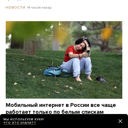
14 часов назад
НОВОСТИ
Мобильный интернет в России все чаще
работает только по белым спискам
Расскажите, как этот режим ограничений вводится
МЫ ИСПОЛЬЗУЕМ КУКИ!
ЧТО ЭТО ЗНАЧИТ?
там, где вы живете