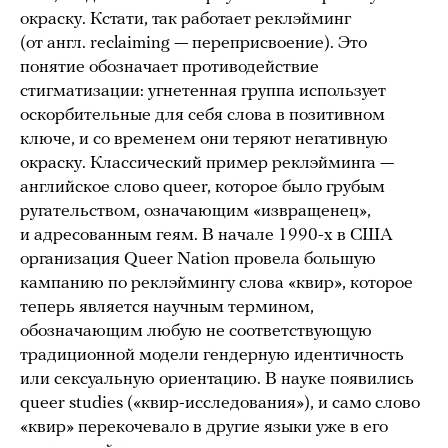
окраску. Кстати, так работает реклэйминг
(от англ. rеclaiming — переприсвоение). Это
понятие обозначает противодействие
стигматизации: угнетенная группа использует
оскорбительные для себя слова в позитивном
ключе, и со временем они теряют негативную
окраску. Классический пример реклэйминга —
английское слово queer, которое было грубым
ругательством, означающим «извращенец»,
и адресованным геям. В начале 1990-х в США
организация Queer Nation провела большую
кампанию по реклэймингу слова «квир», которое
теперь является научным термином,
обозначающим любую не соответствующую
традиционной модели гендерную идентичность
или сексуальную ориентацию. В науке появились
queer studies («квир-исследования»), и само слово
«квир» перекочевало в другие языки уже в его