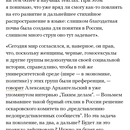
ни тем более в научных текстах. При этом
я понимаю, что уже вряд ли смогу как-то повлиять
на его развитие и дальнейшее стихийное
распространение в языке: слишком благодатная
почва была создана для понятия в России,
слишком много струн оно тут задевает».
«Сегодня мир согласился, и, наверное, он прав,
что, поскольку женщины, черные, гомосексуалы
и другие группы недополучили своей социальной
истории, справедливо, чтобы в той же
университетской среде (шире — в экономике,
политике) у этих групп были преференции, —
говорит
Александр Архангельский в уже
упомянутом интервью „Таким делам“. — Возьмем
вызвавшее такой бурный отклик в России решение
оскаровского комитета по „представлению
недопредставленных сообществ“. Но эта задача
на поколение, на два, а дальше? Будет ли это
правило действовать? Нужно ли будет его