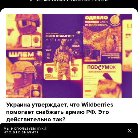
Украина утверждает, что Wildberries
помогает снабжать армию РФ. Это
действительно так?
«Медуза» изучила, какие товары заказывают для
МЫ ИСПОЛЬЗУЕМ КУКИ!
ЧТО ЭТО ЗНАЧИТ?
фронта на маркетплейсах (спойлер: даже