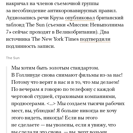
накричал на членов съемочной группы
за несоблюдение антикоронавирусных правил.
Аудиозапись речи Круза
опубликовал
британский
таблоид The Sun (съемки «Миссия: Невыполнима
7» сейчас проходят в Великобритании). Два
источника The New York Times
подтвердили
подлинность записи.
The Sun
Мы хотим быть золотым стандартом.
В Голливуде снова снимают фильмы из-за нас!
Потому что верят в нас и в то, что мы делаем!
По вечерам я говорю по телефону с каждой
чертовой студией, страховыми компаниями,
продюсерами. <…> Мы создаем тысячи рабочих
мест, вы, ублюдки! Я больше никогда не хочу
этого видеть, никогда! Если вы этого
не сделаете — вы уволены, если я увижу, что
вы сделали это снова, — вы, черт возьми,