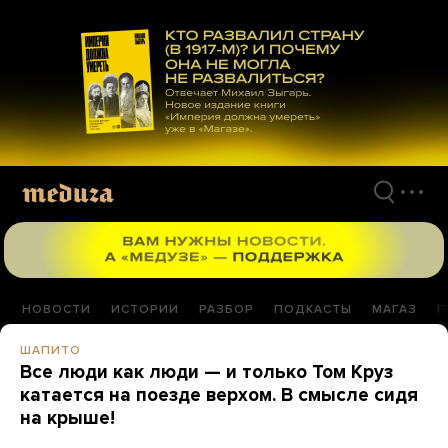
Перейти
к
материалам
НОВОСТИ
ИСТОРИИ
РАЗБОР
ПОДКАСТЫ
МАГАЗ
П
ШАПИТО
Все люди как люди — и только Том Круз
катается на поезде верхом. В смысле сидя
на крыше!