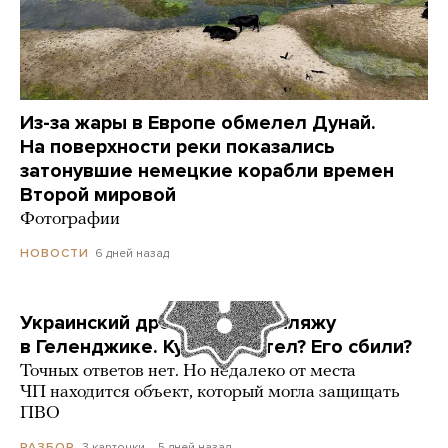
Из-за жары в Европе обмелел Дунай.
На поверхности реки показались
затонувшие немецкие корабли времен
Второй мировой
Фотографии
6 дней назад
НОВОСТИ
Украинский дрон попал по пляжу
в Геленджике. Куда он летел? Его сбили?
Точных ответов нет. Но недалеко от места
ЧП находится объект, который могла защищать
ПВО
3 карточки
5 дней назад
РАЗБОР