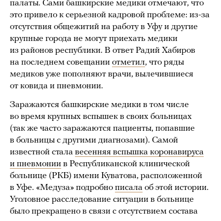
палаты. Сами башкирские медики отмечают, что
это привело к серьезной кадровой проблеме: из-за
отсутствия общежитий на работу в Уфу и другие
крупные города не могут приехать медики
из районов республики. В ответ Радий Хабиров
на последнем совещании
отметил
, что ряды
медиков уже пополняют врачи, вылечившиеся
от ковида и пневмонии.
Заражаются башкирские медики в том числе
во время крупных вспышек в своих больницах
(так же часто заражаются пациенты, попавшие
в больницы с другими диагнозами). Самой
известной стала
весенняя вспышка коронавируса
и пневмонии
в Республиканской клинической
больнице (РКБ) имени Куватова, расположенной
в Уфе. «Медуза» подробно
писала
об этой истории.
Уголовное расследование ситуации в больнице
было прекращено в связи с отсутствием состава