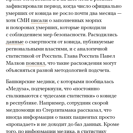
зафиксировали период, когда число официально
умерших от ковида не росло почти два месяца —
хотя СМИ
писали
о заполненных моргах
и похоронах умерших, которые проходили
с соблюдением мер безопасности. Расходились
данные
о смертности от ковида, публикуемые
региональными властями, и с аналогичной
статистикой от Росстата. Глава Росстата Павел
Малков
пояснял
, что такие расхождения могут
объясняться разной методологией подсчета.
Башкирские медики, с которыми пообщалась
«Медуза», подчеркнули, что «постоянно
сталкиваются с чудесами статистики» о ковиде
в республике. Например, сотрудник скорой
медпомощи из Стерлитамака рассказал, что
иногда информация о таких пациентах просто
«пропадает» и не доходит до баз данных. Кроме
того, по информации медика, в статистику