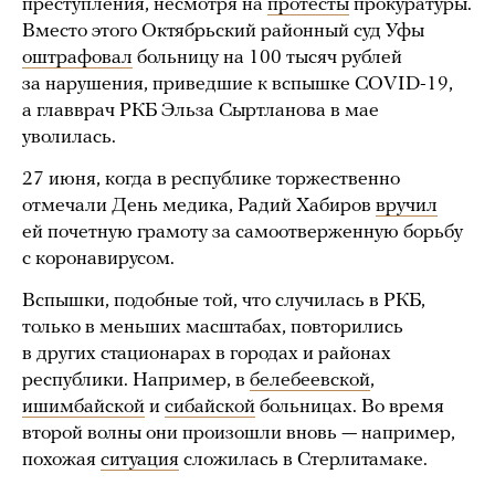
преступления, несмотря на
протесты
прокуратуры.
Вместо этого Октябрьский районный суд Уфы
оштрафовал
больницу на 100 тысяч рублей
за нарушения, приведшие к вспышке СOVID-19,
а главврач РКБ Эльза Сыртланова в мае
уволилась.
27 июня, когда в республике торжественно
отмечали День медика, Радий Хабиров
вручил
ей почетную грамоту за самоотверженную борьбу
с коронавирусом.
Вспышки, подобные той, что случилась в РКБ,
только в меньших масштабах, повторились
в других стационарах в городах и районах
республики. Например, в
белебеевской
,
ишимбайской
и
сибайской
больницах. Во время
второй волны они произошли вновь — например,
похожая
ситуация
сложилась в Стерлитамаке.