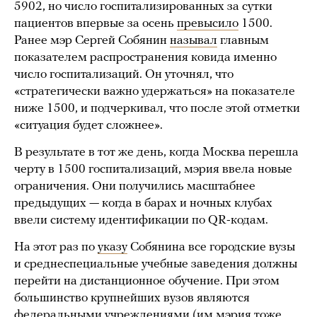
5902, но число госпитализированных за сутки
пациентов впервые за осень
превысило
1500.
Ранее мэр Сергей Собянин
называл
главным
показателем распространения ковида именно
число госпитализаций. Он уточнял, что
«стратегически важно удержаться» на показателе
ниже 1500, и подчеркивал, что после этой отметки
«ситуация будет сложнее».
В результате в тот же день, когда Москва перешла
черту в 1500 госпитализаций, мэрия ввела новые
ограничения. Они получились масштабнее
предыдущих — когда в барах и ночных клубах
ввели систему идентификации по QR-кодам.
На этот раз по
указу
Собянина все городские вузы
и среднеспециальные учебные заведения должны
перейти на дистанционное обучение. При этом
большинство крупнейших вузов являются
федеральными учреждениями (им мэрия тоже