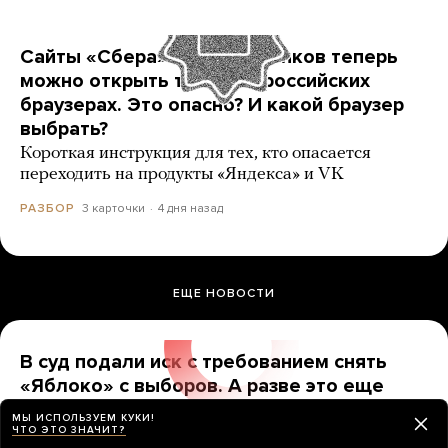
Сайты «Сбера» и других банков теперь
можно открыть только в российских
браузерах. Это опасно? И какой браузер
выбрать?
Короткая инструкция для тех, кто опасается
переходить на продукты «Яндекса» и VK
3 карточки
4 дня назад
РАЗБОР
ЕЩЕ НОВОСТИ
В суд подали иск с требованием снять
«Яблоко» с выборов. А разве это еще
можно сделать?
МЫ ИСПОЛЬЗУЕМ КУКИ!
ЧТО ЭТО ЗНАЧИТ?
До какой даты надо продержаться, чтобы партию