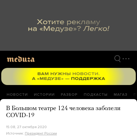
Перейти
к
материалам
НОВОСТИ
ИСТОРИИ
РАЗБОР
ПОДКАСТЫ
МАГАЗ
П
В Большом театре 124 человека заболели
COVID-19
15:08, 27 октября 2020
Источник:
Президент России