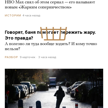
HBO Max снял об этом сериал — его называют
новым «Жарким соперничеством»
4 часа назад
ИСТОРИИ
Говорят, баня помогает пережить жару.
Это правда?
А полезно ли туда вообще ходить? И кому точно
нельзя?
9 карточек
3 часа назад
РАЗБОР