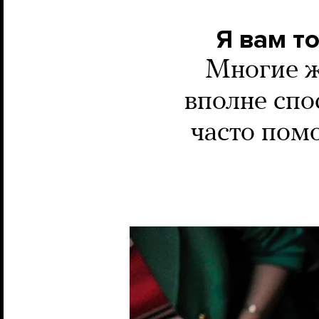
Я вам т
Многие ж
вполне спо
часто пом