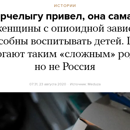
ИСТОРИИ
орчелыгу привел, она сам
енщины с опиоидной зав
собны воспитывать детей. 
огают таким «сложным» р
но не Россия
07:31, 23 августа 2020
Источник:
Meduza