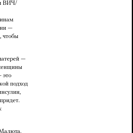
м ВИЧ/
чинам
зни —
, чтобы
матерей —
 женщины
 это
акой подход
инсулин,
 придет.
к
 Малюта,