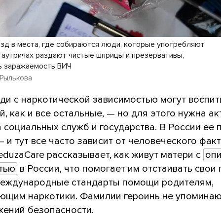
зд в места, где собираются люди, которые употребляют
а аутричах раздают чистые шприцы и презервативы,
ь заражаемость ВИЧ
Рылькова
ди с наркотической зависимостью могут воспит
й, как и все остальные, — но для этого нужна а
 социальных служб и государства. В России ее 
 и тут все часто зависит от человеческого фак
eduzaCare рассказывает, как живут матери с
опи
тью
в России, что помогает им отстаивать свои 
международные стандарты помощи родителям,
ющим наркотики. Фамилии героинь не упомина
жений безопасности.