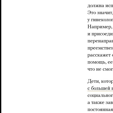
должна исп
Это значит
у гинеколо
Например, 
и присоеди
перенаправ
преемствен
расскажет 
помощь, ее
что не смо
Дети, кото
с большей 
социальног
а также за
постоянная