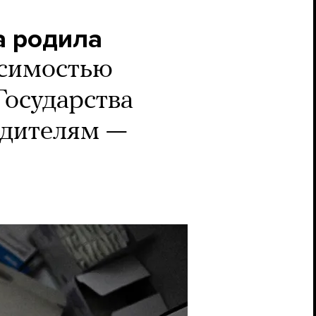
а родила
исимостью
Государства
одителям —