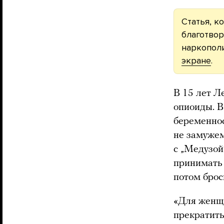
Статья, к
благотвор
наркопол
экране
.
В 15 лет Л
опиоиды. В
беременнос
не замужем
с „Медузой“
принимать 
потом брос
«Для женщ
прекратить