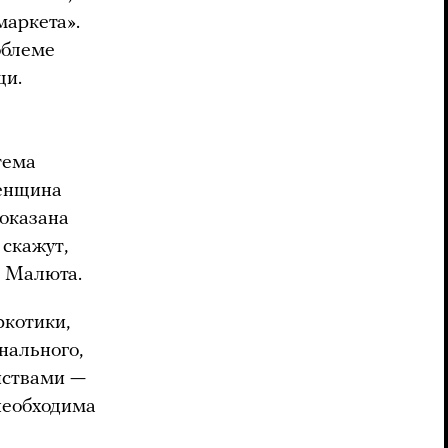
маркета».
облеме
щи.
тема
женщина
 оказана
 скажут,
т Малюта.
ркотики,
нального,
йствами —
необходима