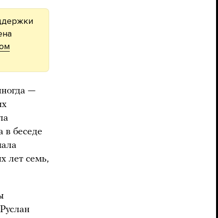
оддержки
ена
ном
 иногда —
их
ла
а в беседе
чала
х лет семь,
ы
 Руслан