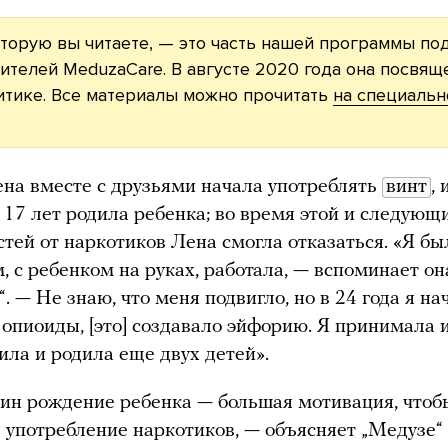
оторую вы читаете, — это часть нашей программы п
ителей MeduzaCare. В августе 2020 года она посвящ
итике. Все материалы можно прочитать
на специаль
ена вместе с друзьями начала употреблять
винт
,
 17 лет родила ребенка; во время этой и следующ
тей от наркотиков Лена смогла отказаться. «Я бы
, с ребенком на руках, работала, — вспоминает он
. — Не знаю, что меня подвигло, но в 24 года я на
опиоиды, [это] создавало эйфорию. Я принимала и
ила и родила еще двух детей».
ин рождение ребенка — большая мотивация, чтоб
 употребление наркотиков, — объясняет „Медузе“