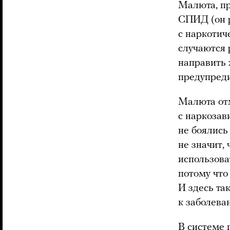
Малюта, п
СПИД (он 
с наркотич
случаются 
направить 
предупреди
Малюта отм
с наркозав
не боялись
не значит, 
использова
потому что 
И здесь так
к заболева
В системе 