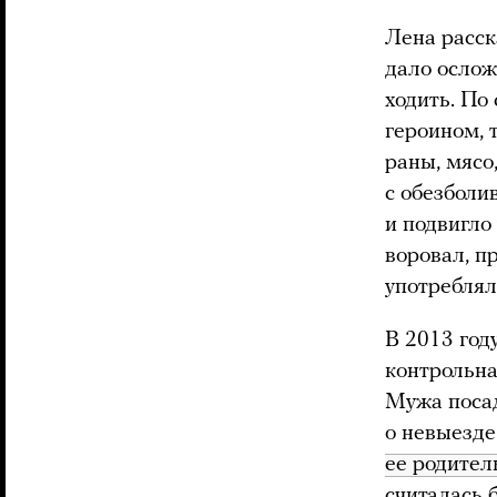
Лена расск
дало ослож
ходить. По
героином, 
раны, мясо,
с обезболи
и подвигло
воровал, п
употреблял
В 2013 год
контрольна
Мужа посад
о невыезде
ее родител
считалась 