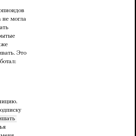
 опиоидов
а не могла
ать
крытые
аже
ивать. Это
ботал:
олицию.
подписку
ишать 
мья
 меня