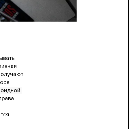
ывать
ктивная
получают
тора
оидной 
права
ются