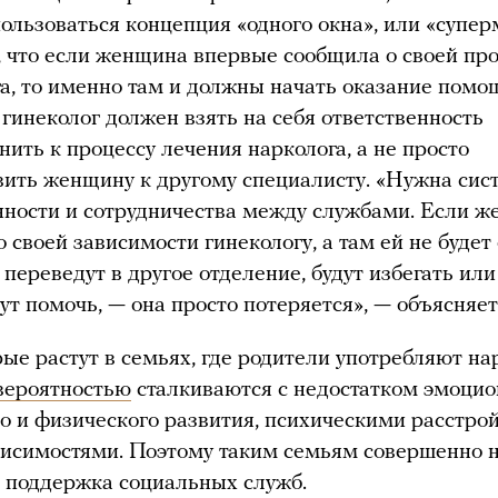
ользоваться концепция «одного окна», или «супер
, что если женщина впервые сообщила о своей пр
га, то именно там и должны начать оказание помо
гинеколог должен взять на себя ответственность
нить к процессу лечения нарколога, а не просто
ить женщину к другому специалисту. «Нужна сис
ности и сотрудничества между службами. Если 
о своей зависимости гинекологу, а там ей не будет
 переведут в другое отделение, будут избегать или
гут помочь, — она просто потеряется», — объясняе
рые растут в семьях, где родители употребляют на
вероятностью
сталкиваются с недостатком эмоцио
о и физического развития, психическими расстро
висимостями. Поэтому таким семьям совершенно 
 поддержка социальных служб.