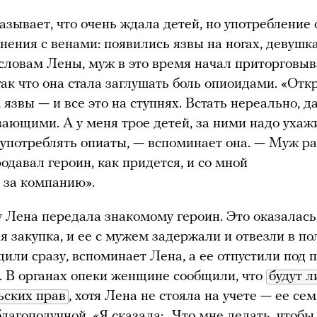
азывает, что очень ждала детей, но употребление
нения с венами: появились язвы на ногах, девушк
 словам Лены, муж в это время начал приторговыв
так что она стала заглушать боль опиоидами. «От
 язвы — и все это на ступнях. Встать нереально, д
вающими. А у меня трое детей, за ними надо ухаж
 употреблять опиаты, — вспоминает она. — Муж ра
родавал героин, как придется, и со мной
 за компанию».
у Лена передала знакомому героин. Это оказалась
я закупка, и ее с мужем задержали и отвезли в п
или сразу, вспоминает Лена, а ее отпустили под 
. В органах опеки женщине сообщили, что
будут л
ьских прав
, хотя Лена не стояла на учете — ее се
благополучной. «Я сказала: „Что мне делать, чтобы