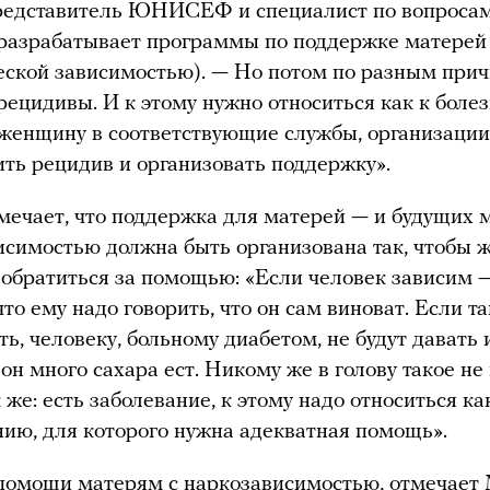
редставитель ЮНИСЕФ и специалист по вопроса
разрабатывает программы по поддержке матерей
еской зависимостью). — Но потом по разным при
рецидивы. И к этому нужно относиться как к боле
женщину в соответствующие службы, организации
ть рецидив и организовать поддержку».
ечает, что поддержка для матерей — и будущих 
исимостью должна быть организована так, чтобы
 обратиться за помощью: «Если человек зависим —
что ему надо говорить, что он сам виноват. Если т
ть, человеку, больному диабетом, не будут давать 
он много сахара ест. Никому же в голову такое не
 же: есть заболевание, к этому надо относиться ка
нию, для которого нужна адекватная помощь».
помощи матерям с наркозависимостью, отмечает