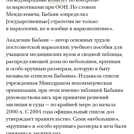
Международный
комитет
по контролю
за наркотиками при ООН. По словам
Менделевича, Бабаян «определял
[государственные] стратегии не только
в наркологии, но и вообще в наркополитике».
Академик Бабаян — автор основных трудов
постсоветской наркологии: учебного пособия для
учащихся медицинских вузов и сводной таблицы,
распределяющей дозы по небольшим, крупным
и особо крупным размерам, которую в быту
называли «списком Бабаяна». Издавала список
учрежденная Минздравом некоммерческая
организация, при этом именно таблицей Бабаяна
руководствовались при принятии решений
милиция и суды — по крайней мере до начала
2000-х. С 2004 года официальный список доз
утверждает правительство. Сами «небольшие»,
«крупные» и «особо крупные» размеры в нем были
снижены в десятки раз.