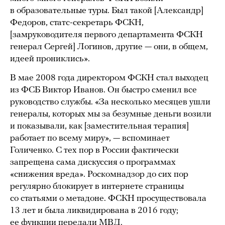
в образовательные туры. Был такой [Александр]
Федоров, статс-секретарь ФСКН,
[замруководителя первого департамента ФСКН
генерал Сергей] Логинов, другие — они, в общем,
идеей прониклись».
В мае 2008 года директором ФСКН стал выходец
из ФСБ Виктор Иванов. Он быстро сменил все
руководство службы. «За несколько месяцев ушли
генералы, которых мы за безумные деньги возили
и показывали, как [заместительная терапия]
работает по всему миру», — вспоминает
Голиченко. С тех пор в России фактически
запрещена сама дискуссия о программах
«снижения вреда». Роскомнадзор до сих пор
регулярно блокирует в интернете страницы
со статьями о метадоне. ФСКН просуществовала
13 лет и была ликвидирована в 2016 году;
ее функции передали МВД.