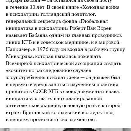
Эдуард Бабаян — он оставался на своем посту
в течение 30 лет. В своей книге «Холодная война
в психиатрии» голландский политолог,
генеральный секретарь фонда «Глобальная
инициатива в психиатрии» Роберт Ван Ворен
называет Бабаяна одним из главных проводников
линии КГБ и в советской медицине, и в мировой.
Например, в 1976 году он входил в рабочую группу
Минздрава, которая пыталась помешать
Всемирной психиатрической ассоциации создать
«комитет по расследованию случаев
злоупотребления психиатрией» — он должен был
в первую очередь заняться изучением практики,
принятой в СССР. КГБ в своих документах назвал
инициативу «тщательно спланированной
антисоветской акцией», основную роль в которой
играет Британский королевский колледж «под
влиянием просионистских элементов».