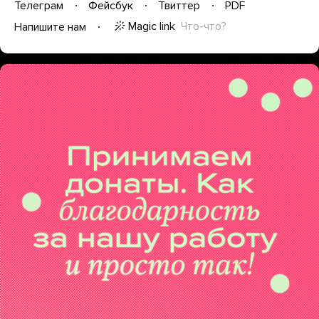
Телеграм
Фейсбук
Твиттер
PDF
Magic link
Что-что?
Напишите нам