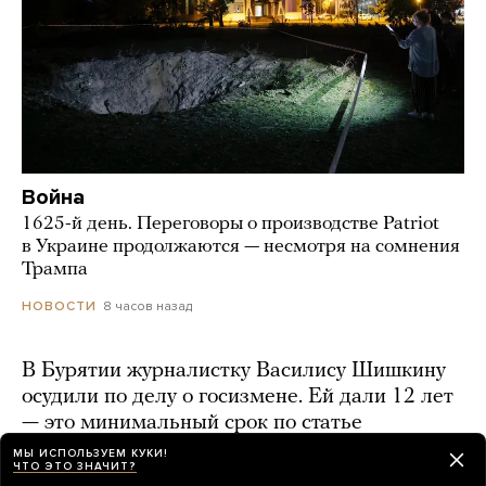
Война
1625-й день. Переговоры о производстве Patriot
в Украине продолжаются — несмотря на сомнения
Трампа
8 часов назад
НОВОСТИ
В Бурятии журналистку Василису Шишкину
осудили по делу о госизмене. Ей дали 12 лет
— это минимальный срок по статье
МЫ ИСПОЛЬЗУЕМ КУКИ!
8 часов назад
ЧТО ЭТО ЗНАЧИТ?