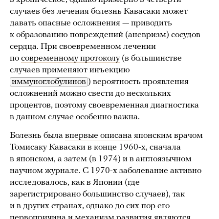
случаев без лечения болезнь Кавасаки может
давать опасные осложнения — приводить
к образованию повреждений (аневризм) сосудов
сердца. При своевременном лечении
по
современному протоколу
(в большинстве
случаев применяют инъекцию
иммуноглобулинов
) вероятность проявления
осложнений можно свести до нескольких
процентов, поэтому своевременная диагностика
в данном случае особенно важна.
Болезнь была
впервые описана
японским врачом
Томисаку Кавасаки в конце 1960-х, сначала
в японском, а затем (в 1974) и в англоязычном
научном журнале. С 1970-х заболевание активно
исследовалось, как в Японии (где
зарегистрировано большинство случаев), так
и в других странах, однако до сих пор его
первопричина и механизм развития
являются