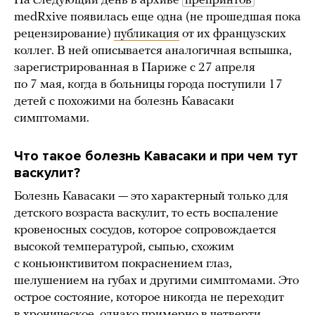
На следующий день в архиве
препринтов
medRxive появилась еще одна (не прошедшая пока
рецензирование)
публикация
от их французских
коллег. В ней описывается аналогичная вспышка,
зарегистрированная в Париже с 27 апреля
по 7 мая, когда в больницы города поступили 17
детей с похожими на болезнь Кавасаки
симптомами.
Что такое болезнь Кавасаки и при чем тут
васкулит?
Болезнь Кавасаки — это характерный только для
детского возраста васкулит, то есть воспаление
кровеносных сосудов, которое сопровождается
высокой температурой, сыпью, схожим
с коньюнктивитом покраснением глаз,
шелушением на губах и другими симптомами. Это
острое состояние, которое никогда не переходит
в хроническое, однако примерно в четверти