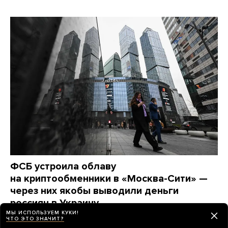
ФСБ устроила облаву
на криптообменники в «Москва-Сити» —
через них якобы выводили деньги
россиян в Украину
МЫ ИСПОЛЬЗУЕМ КУКИ!
Задержаны больше 20 человек. Некоторые из них
ЧТО ЭТО ЗНАЧИТ?
считали, что работают на ФСБ