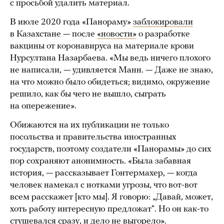
с просьбой удалить материал.
В июле 2020 года «Панораму»
заблокировали
в Казахстане — после
«новости»
о разработке
вакцины от коронавируса на материале крови
Нурсултана Назарбаева. «Мы ведь ничего плохого
не написали, — удивляется Манн. — Даже не знаю,
на что можно было обидеться; видимо, окружение
решило, как бы чего не вышло, сыграть
на опережение».
Обижаются на их публикации не только
посольства и правительства иностранных
государств, поэтому создатели «Панорамы» до сих
пор сохраняют анонимность. «Была забавная
история, — рассказывает Гонтермахер, — когда
человек намекал с нотками угрозы, что вот-вот
всем расскажет [кто мы]. Я говорю: „Давай, может,
хоть работу интересную предложат“. Но он как-то
стушевался сразу, и дело не выгорело».