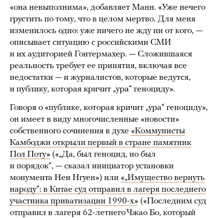
«она невыполнима», добавляет Манн. «Уже нечего
грустить по тому, что в целом мертво. Для меня
изменилось одно: уже ничего не жду ни от кого, —
описывает ситуацию с российскими СМИ
и их аудиторией Гонтермахер. — Сложившаяся
реальность требует ее принятия, включая все
недостатки — и журналистов, которые ведутся,
и публику, которая кричит „ура“ геноциду».
Говоря о «публике, которая кричит „ура“ геноциду»,
он имеет в виду многочисленные «новости»
собственного сочинения в духе
«Коммунисты
Камбоджи открыли первый в стране памятник
Пол Поту»
(«„Да, был геноцид, но был
и порядок“, — сказал инициатор установки
монумента Нен Нгуен») или
«„Имущество вернуть
народу“: в Китае суд отправил в лагеря последнего
участника приватизации 1990-х»
(«Последним суд
отправил в лагеря 62-летнего Чжао Бо, который