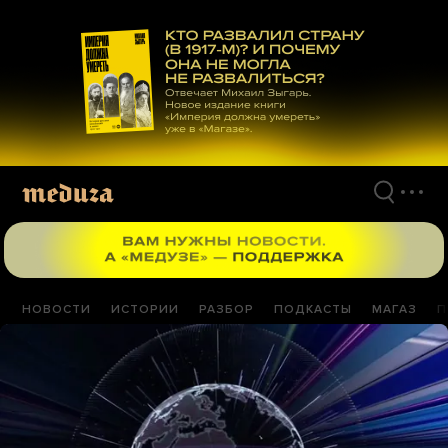
Перейти
к
материалам
НОВОСТИ
ИСТОРИИ
РАЗБОР
ПОДКАСТЫ
МАГАЗ
П