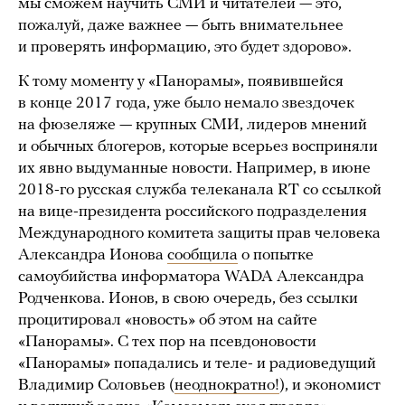
мы сможем научить СМИ и читателей — это,
пожалуй, даже важнее — быть внимательнее
и проверять информацию, это будет здорово».
К тому моменту у «Панорамы», появившейся
в конце 2017 года, уже было немало звездочек
на фюзеляже — крупных СМИ, лидеров мнений
и обычных блогеров, которые всерьез восприняли
их явно выдуманные новости. Например, в июне
2018-го русская служба телеканала RT со ссылкой
на вице-президента российского подразделения
Международного комитета защиты прав человека
Александра Ионова
сообщила
о попытке
самоубийства информатора WADA Александра
Родченкова. Ионов, в свою очередь, без ссылки
процитировал «новость» об этом на сайте
«Панорамы». С тех пор на псевдоновости
«Панорамы» попадались и теле- и радиоведущий
Владимир Соловьев (
неоднократно!
), и экономист