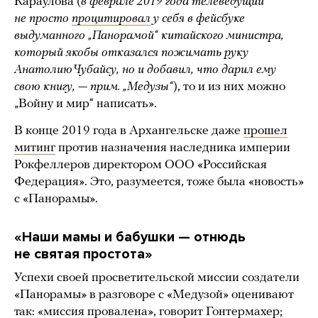
Караулова (
в феврале 2019 года телеведущий
не просто
процитировал
у себя в фейсбуке
выдуманного „Панорамой“ китайского министра,
который якобы отказался пожимать руку
Анатолию Чубайсу, но и добавил, что дарил ему
свою книгу, — прим. „Медузы“
), то и из них можно
„Войну и мир“ написать».
В конце 2019 года в Архангельске даже
прошел
митинг
против назначения наследника империи
Рокфеллеров директором ООО «Российская
Федерация». Это, разумеется, тоже была «новость»
с «Панорамы».
«Наши мамы и бабушки — отнюдь
не святая простота»
Успехи своей просветительской миссии создатели
«Панорамы» в разговоре с «Медузой» оценивают
так: «миссия провалена», говорит Гонтермахер;