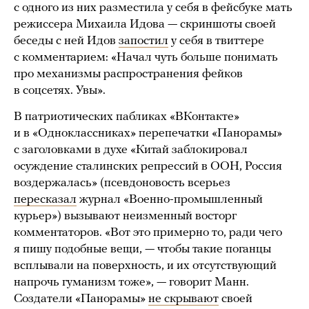
с одного из них разместила у себя в фейсбуке мать
режиссера Михаила Идова — скриншоты своей
беседы с ней Идов
запостил
у себя в твиттере
с комментарием: «Начал чуть больше понимать
про механизмы распространения фейков
в соцсетях. Увы».
В патриотических пабликах «ВКонтакте»
и в «Одноклассниках» перепечатки «Панорамы»
с заголовками в духе «Китай заблокировал
осуждение сталинских репрессий в ООН, Россия
воздержалась» (псевдоновость всерьез
пересказал
журнал «Военно-промышленный
курьер») вызывают неизменный восторг
комментаторов. «Вот это примерно то, ради чего
я пишу подобные вещи, — чтобы такие поганцы
всплывали на поверхность, и их отсутствующий
напрочь гуманизм тоже», — говорит Манн.
Создатели «Панорамы»
не скрывают
своей