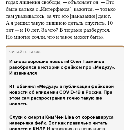
годах лишения свободы, — объясняет он. — Это
была калька с „Интерфакса“, кажется, — только
там указывалось, за что это [наказание] дают.
А я решил такую лишнюю деталь опустить. 10
лет — и 10 лет. За что? В тюрьме разберутся.
Но многие сочли, что и такое может быть».
ЧИТАЙТЕ ТАКЖЕ
И снова хорошие новости! Олег Газманов
разобрался в истории с фейком про «Медузу».
И извинился
RT обвинил «Медузу» в публикации фейковой
новости об эпидемии COVID-19 в России. При
этом сам распространил точно такую же
новость
Слухи о смерти Ким Чен Ына от коронавируса
наверняка фейк. Вот как правильно читать
новости о КНДР
Инструкция от специалиста