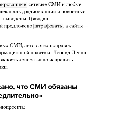
рированные
сетевые СМИ и любые
елеканалы, радиостанции и новостные
на выведены. Граждан
тей предложено
штрафовать
, а сайты —
евых СМИ, автор этих поправок
формационной политике Леонид Левин
зможность «оперативно исправить
вки.
сано, что СМИ обязаны
едлительно»
нопроекта: