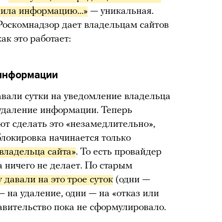
алила информацию…»
— уникальная.
Роскомнадзор дает владельцам сайтов
ак это работает:
информации
авали сутки на уведомление владельца
а удаление информации. Теперь
уют сделать это «незамедлительно»,
блокировка начинается только
 владельца сайта»
. То есть провайдер
а ничего не делает. По старым
 давали на это трое суток
(одни —
 на удаление, одни — на «отказ или
авительство пока не сформулировало.