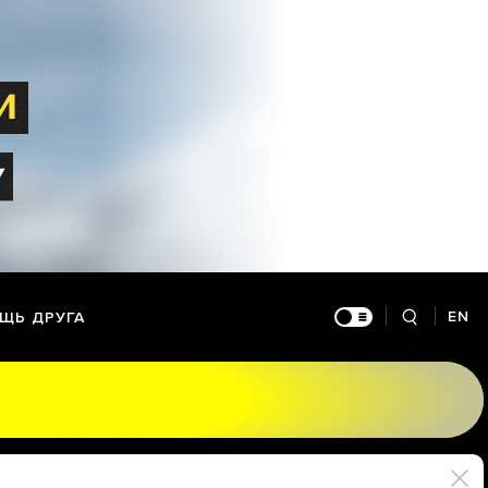
EN
ЩЬ ДРУГА