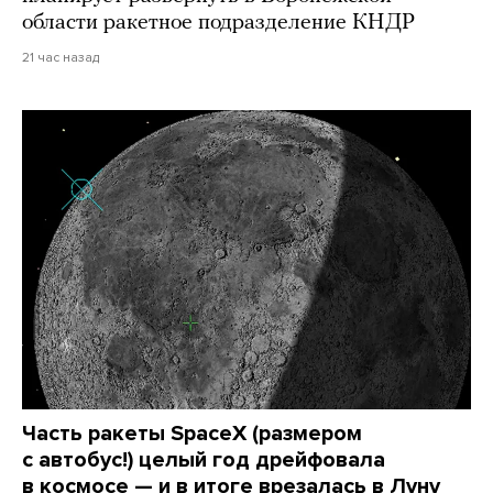
области ракетное подразделение КНДР
21 час назад
Часть ракеты SpaceX (размером
с автобус!) целый год дрейфовала
в космосе — и в итоге врезалась в Луну