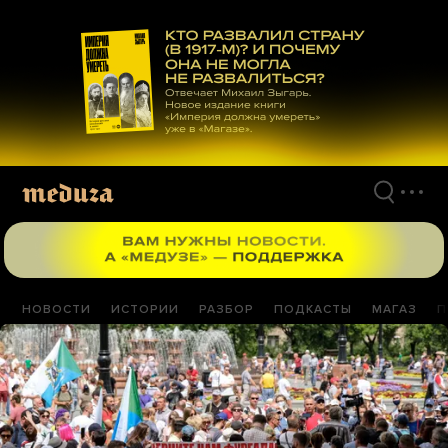
Перейти
к
материалам
НОВОСТИ
ИСТОРИИ
РАЗБОР
ПОДКАСТЫ
МАГАЗ
П