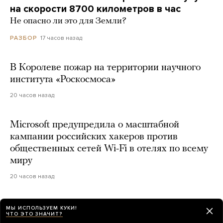
на скорости 8700 километров в час
Не опасно ли это для Земли?
17 часов назад
РАЗБОР
В Королеве пожар на территории научного
института «Роскосмоса»
20 часов назад
Microsoft предупредила о масштабной
кампании российских хакеров против
общественных сетей Wi-Fi в отелях по всему
миру
20 часов назад
МЫ ИСПОЛЬЗУЕМ КУКИ!
Как будет выглядеть бюллетень
ЧТО ЭТО ЗНАЧИТ?