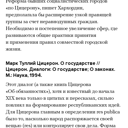
Реформа бывших социалистических городов
«по Цицерону», пишет Хархордин,
предполагала бы расширение узкой правящей
группы за счет неравнодушных граждан.
Необходимо и постепенное увеличение сфер, где
развиваются общие практики принятия
и применения правил совместной городской
жизни.
Марк Туллий Цицерон. О государстве //
Цицерон. Диалоги: О государстве; О законах.
М.: Наука, 1994.
Этот диалог (а также книга Цицерона
«Об обязанностях»), хотя и известный до начала
XIX века только в цитатах и пересказах, сильно
повлиял на формирование республиканских идей.
Для Цицерона главным в определении res publica
было то, насколько народ распоряжается своей
вещью (res) или контролирует свои дела. Форма